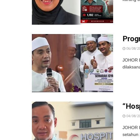
Progr
06/08/2
JOHOR B
dilaksan
“Hosp
04/08/2
JOHOR BA
setahun 