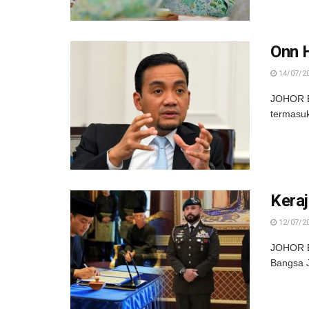
Onn H
14/07/2
JOHOR BA
termasuk
Keraj
12/07/2
JOHOR BA
Bangsa J