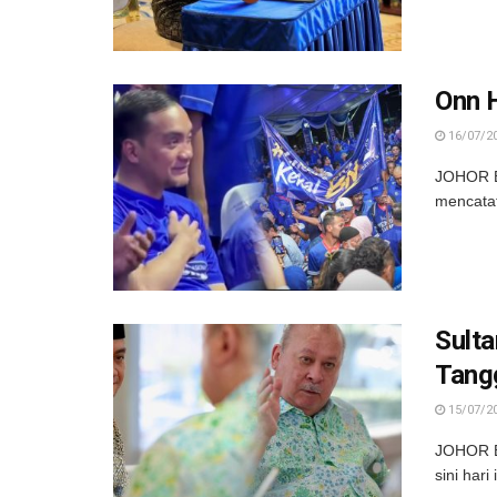
Onn H
16/07/2
JOHOR BA
mencatat
Sult
Tang
15/07/2
JOHOR BA
sini har