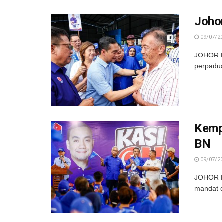
Johor
09/07/2
JOHOR BA
perpadua
Kemp
BN
09/07/2
JOHOR BA
mandat d