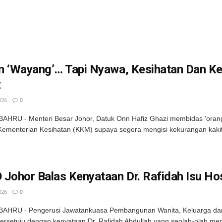
n ‘Wayang’… Tapi Nyawa, Kesihatan Dan Ke
z
026
0
HRU - Menteri Besar Johor, Datuk Onn Hafiz Ghazi membidas 'orang-
ementerian Kesihatan (KKM) supaya segera mengisi kekurangan kakitan
Johor Balas Kenyataan Dr. Rafidah Isu Ho
026
0
AHRU - Pengerusi Jawatankuasa Pembangunan Wanita, Keluarga dan 
ersetuju dengan kenyataan Dr. Rafidah Abdullah yang seolah-olah men