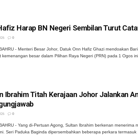
afiz Harap BN Negeri Sembilan Turut Cata
026
0
HRU - Menteri Besar Johor, Datuk Onn Hafiz Ghazi mendoakan Baris
 kemenangan besar dalam Pilihan Raya Negeri (PRN) pada 1 Ogos ini.
an Ibrahim Titah Kerajaan Johor Jalankan
gungjawab
026
0
HRU - Yang di-Pertuan Agong, Sultan Ibrahim berkenan menerima me
i ini. Seri Paduka Baginda dipersembahkan beberapa perkara termasuk p