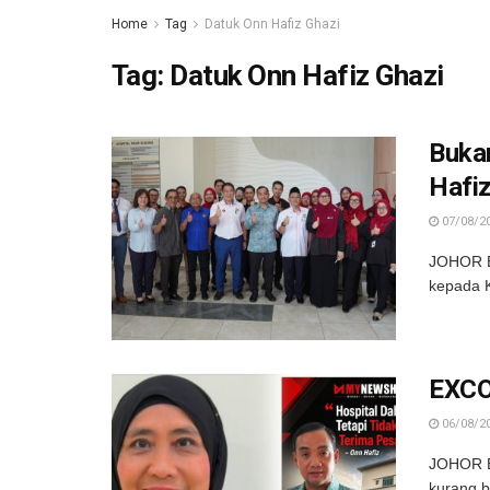
Home
Tag
Datuk Onn Hafiz Ghazi
Tag:
Datuk Onn Hafiz Ghazi
Buka
Hafi
07/08/2
JOHOR BA
kepada K
EXCO 
06/08/2
JOHOR B
kurang b