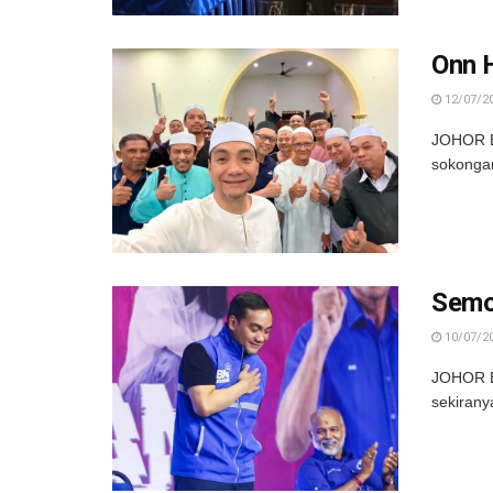
Onn 
12/07/2
JOHOR B
sokongan
Semo
10/07/2
JOHOR B
sekirany