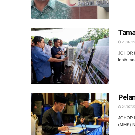
Tama
29/07/2
JOHOR BA
lebih mo
Pelan
24/07/2
JOHOR BA
(MMK) Ne