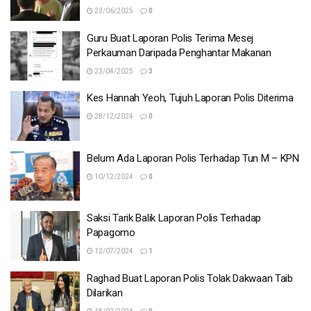
23/06/2025
0
Guru Buat Laporan Polis Terima Mesej
Perkauman Daripada Penghantar Makanan
23/04/2025
3
Kes Hannah Yeoh, Tujuh Laporan Polis Diterima
28/12/2024
0
Belum Ada Laporan Polis Terhadap Tun M – KPN
10/12/2024
0
Saksi Tarik Balik Laporan Polis Terhadap
Papagomo
12/07/2024
1
Raghad Buat Laporan Polis Tolak Dakwaan Taib
Dilarikan