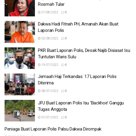
Rosmah Tular
27/08/2022
0
Dakwa Hadi Fitnah PH, Amanah Akan Buat
Laporan Polis
02/08/2022
0
PKR Buat Laporan Polis, Desak Najib Disiasat Isu
Tuntutan Waris Sulu
19/07/2022
0
Jemaah Haji Terkandas: 17 Laporan Polis
Diterima
08/07/2022
0
JPJ Buat Laporan Polis Isu ‘Backhoe’ Ganggu
Tugas Anggota
01/07/2022
0
Peniaga Buat Laporan Polis Palsu Dakwa Dirompak