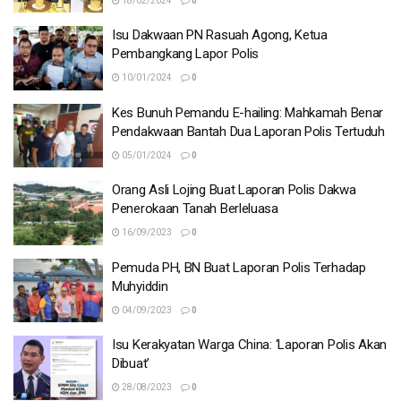
18/02/2024
0
Isu Dakwaan PN Rasuah Agong, Ketua
Pembangkang Lapor Polis
10/01/2024
0
Kes Bunuh Pemandu E-hailing: Mahkamah Benar
Pendakwaan Bantah Dua Laporan Polis Tertuduh
05/01/2024
0
Orang Asli Lojing Buat Laporan Polis Dakwa
Penerokaan Tanah Berleluasa
16/09/2023
0
Pemuda PH, BN Buat Laporan Polis Terhadap
Muhyiddin
04/09/2023
0
Isu Kerakyatan Warga China: ‘Laporan Polis Akan
Dibuat’
28/08/2023
0