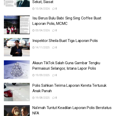
Sekat, Siasat
15/04/2026
0
Isu Berus Bulu Babi: Sing Sing Coffee Buat
Laporan Polis, MCMC
03/04/2026
0
Inspektor Sheila Buat Tiga Laporan Polis
14/11/2025
0
Akaun TikTok Salah Guna Gambar Tengku
Permaisuri Selangor, Istana Lapor Polis
19/09/2025
0
Polis Sahkan Terima Laporan Kereta Tertusuk
Anak Panah
19/08/2025
0
Na’imah Tuntut Keadilan Laporan Polis Berstatus
NFA