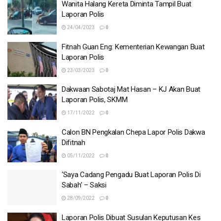
Wanita Halang Kereta Diminta Tampil Buat
Laporan Polis
24/04/2023
0
Fitnah Guan Eng: Kementerian Kewangan Buat
Laporan Polis
23/03/2023
0
Dakwaan Sabotaj Mat Hasan – KJ Akan Buat
Laporan Polis, SKMM
17/11/2022
0
Calon BN Pengkalan Chepa Lapor Polis Dakwa
Difitnah
05/11/2022
0
‘Saya Cadang Pengadu Buat Laporan Polis Di
Sabah’ – Saksi
28/09/2022
0
Laporan Polis Dibuat Susulan Keputusan Kes