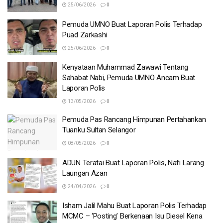
25/06/2026
0
Pemuda UMNO Buat Laporan Polis Terhadap
Puad Zarkashi
25/06/2026
0
Kenyataan Muhammad Zawawi Tentang
Sahabat Nabi, Pemuda UMNO Ancam Buat
Laporan Polis
13/05/2026
0
Pemuda Pas Rancang Himpunan Pertahankan
Tuanku Sultan Selangor
08/05/2026
0
ADUN Teratai Buat Laporan Polis, Nafi Larang
Laungan Azan
24/04/2026
0
Isham Jalil Mahu Buat Laporan Polis Terhadap
MCMC – ‘Posting’ Berkenaan Isu Diesel Kena