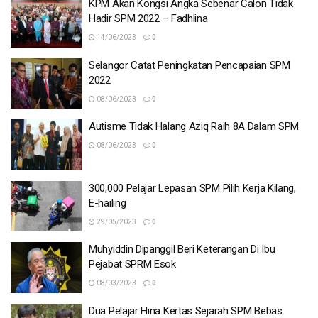
KPM Akan Kongsi Angka Sebenar Calon Tidak
Hadir SPM 2022 – Fadhlina
14/06/2023
0
Selangor Catat Peningkatan Pencapaian SPM
2022
08/06/2023
0
Autisme Tidak Halang Aziq Raih 8A Dalam SPM
08/06/2023
0
300,000 Pelajar Lepasan SPM Pilih Kerja Kilang,
E-hailing
29/05/2023
0
Muhyiddin Dipanggil Beri Keterangan Di Ibu
Pejabat SPRM Esok
08/03/2023
0
Dua Pelajar Hina Kertas Sejarah SPM Bebas