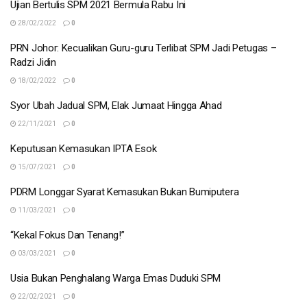
Ujian Bertulis SPM 2021 Bermula Rabu Ini
28/02/2022
0
PRN Johor: Kecualikan Guru-guru Terlibat SPM Jadi Petugas –
Radzi Jidin
18/02/2022
0
Syor Ubah Jadual SPM, Elak Jumaat Hingga Ahad
22/11/2021
0
Keputusan Kemasukan IPTA Esok
15/07/2021
0
PDRM Longgar Syarat Kemasukan Bukan Bumiputera
11/03/2021
0
“Kekal Fokus Dan Tenang!”
03/03/2021
0
Usia Bukan Penghalang Warga Emas Duduki SPM
22/02/2021
0