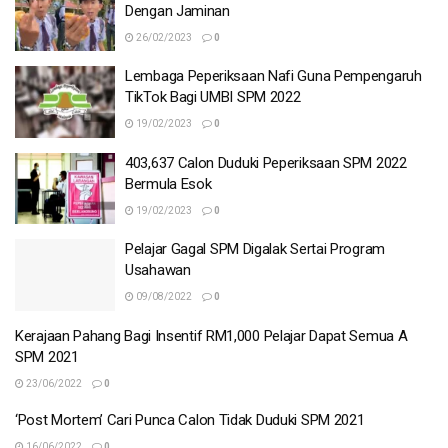
Dengan Jaminan
26/02/2023
0
Lembaga Peperiksaan Nafi Guna Pempengaruh
TikTok Bagi UMBI SPM 2022
19/02/2023
0
403,637 Calon Duduki Peperiksaan SPM 2022
Bermula Esok
19/02/2023
0
Pelajar Gagal SPM Digalak Sertai Program
Usahawan
09/08/2022
0
Kerajaan Pahang Bagi Insentif RM1,000 Pelajar Dapat Semua A
SPM 2021
23/06/2022
0
‘Post Mortem’ Cari Punca Calon Tidak Duduki SPM 2021
16/06/2022
0