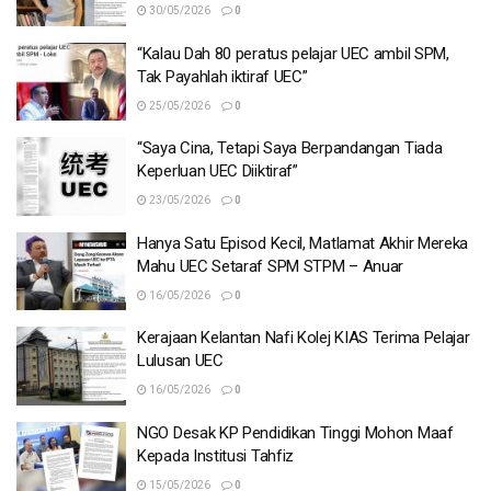
30/05/2026
0
“Kalau Dah 80 peratus pelajar UEC ambil SPM,
Tak Payahlah iktiraf UEC”
25/05/2026
0
“Saya Cina, Tetapi Saya Berpandangan Tiada
Keperluan UEC Diiktiraf”
23/05/2026
0
Hanya Satu Episod Kecil, Matlamat Akhir Mereka
Mahu UEC Setaraf SPM STPM – Anuar
16/05/2026
0
Kerajaan Kelantan Nafi Kolej KIAS Terima Pelajar
Lulusan UEC
16/05/2026
0
NGO Desak KP Pendidikan Tinggi Mohon Maaf
Kepada Institusi Tahfiz
15/05/2026
0