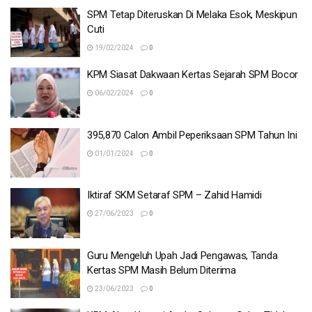
SPM Tetap Diteruskan Di Melaka Esok, Meskipun
Cuti
19/02/2024
0
KPM Siasat Dakwaan Kertas Sejarah SPM Bocor
06/02/2024
0
395,870 Calon Ambil Peperiksaan SPM Tahun Ini
01/01/2024
0
Iktiraf SKM Setaraf SPM – Zahid Hamidi
27/06/2023
0
Guru Mengeluh Upah Jadi Pengawas, Tanda
Kertas SPM Masih Belum Diterima
23/06/2023
0