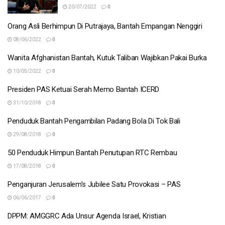
20/07/2022
0
Orang Asli Berhimpun Di Putrajaya, Bantah Empangan Nenggiri
08/06/2022
0
Wanita Afghanistan Bantah, Kutuk Taliban Wajibkan Pakai Burka
10/05/2022
0
Presiden PAS Ketuai Serah Memo Bantah ICERD
31/10/2018
0
Penduduk Bantah Pengambilan Padang Bola Di Tok Bali
29/08/2018
0
50 Penduduk Himpun Bantah Penutupan RTC Rembau
17/08/2018
0
Penganjuran Jerusalem’s Jubilee Satu Provokasi – PAS
06/06/2017
0
DPPM: AMGGRC Ada Unsur Agenda Israel, Kristian