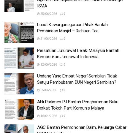
ISMA
25/06/2026
0
Lucut Kewarganegaraan Pihak Bantah
Pembinaan Masjid – Ridhuan Tee
21/06/2026
0
Persatuan Jururawat Lelaki Malaysia Bantah
Kemasukan Jururawat Indonesia
12/06/2026
0
Undang Yang Empat Negerí Sembilan Tidak
Setuju Pembubaran DUN Negeri Sembilan?
05/06/2026
0
Ahli Parlimen PJ Bantah Pengharaman Buku
Berkait Tokoh Parti Komunis Malaya
16/04/2026
0
AGC Bantah Permohonan Daim, Keluarga Cabar