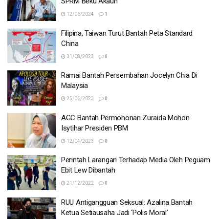
SPRM Beku Akaun
12/06/2024
1
Filipina, Taiwan Turut Bantah Peta Standard
China
31/08/2023
0
Ramai Bantah Persembahan Jocelyn Chia Di
Malaysia
25/06/2023
0
AGC Bantah Permohonan Zuraida Mohon
Isytihar Presiden PBM
12/04/2023
0
Perintah Larangan Terhadap Media Oleh Peguam
Ebit Lew Dibantah
21/12/2022
0
RUU Antigangguan Seksual: Azalina Bantah
Ketua Setiausaha Jadi ‘Polis Moral’