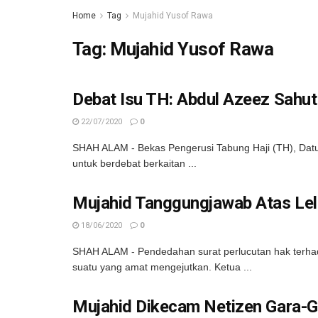
Home
Tag
Mujahid Yusof Rawa
Tag:
Mujahid Yusof Rawa
Debat Isu TH: Abdul Azeez Sahu
22/07/2020
0
SHAH ALAM - Bekas Pengerusi Tabung Haji (TH), Datu
untuk berdebat berkaitan ...
Mujahid Tanggungjawab Atas Le
18/06/2020
0
SHAH ALAM - Pendedahan surat perlucutan hak terhad
suatu yang amat mengejutkan. Ketua ...
Mujahid Dikecam Netizen Gara