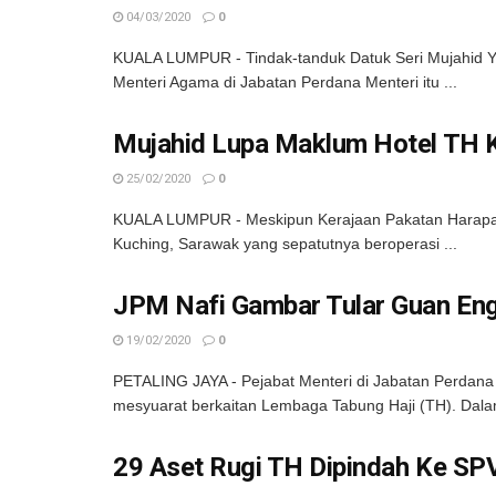
04/03/2020
0
KUALA LUMPUR - Tindak-tanduk Datuk Seri Mujahid Yu
Menteri Agama di Jabatan Perdana Menteri itu ...
Mujahid Lupa Maklum Hotel TH Ku
25/02/2020
0
KUALA LUMPUR - Meskipun Kerajaan Pakatan Harapan 
Kuching, Sarawak yang sepatutnya beroperasi ...
JPM Nafi Gambar Tular Guan En
19/02/2020
0
PETALING JAYA - Pejabat Menteri di Jabatan Perdan
mesyuarat berkaitan Lembaga Tabung Haji (TH). Dalam
29 Aset Rugi TH Dipindah Ke SP