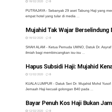
18/02/2020
0
PUTRAJAYA - Sebanyak 29 aset Tabung Haji yang menga
empat hotel yang tular di media ...
Mujahid Tak Wajar Berselindung D
18/02/2020
0
SHAH ALAM - Ketua Pemuda UMNO, Datuk Dr. Asyraf Wa
ilmiah bagi membincangkan isu-isu ...
Hapus Subsidi Haji: Mujahid Ken
12/02/2020
0
KUALA LUMPUR - Datuk Seri Dr. Mujahid Mohd Yusof
Jemaah Haji kecuali golongan B40 pada ...
Bayar Penuh Kos Haji Bukan Jam
12/02/2020
0