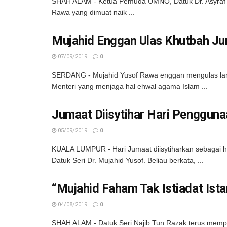
SHAH ALAM - Ketua Pemuda UMNO, Datuk Dr. Asyraf Wa
Rawa yang dimuat naik ...
Mujahid Enggan Ulas Khutbah Ju
07/09/2019
0
SERDANG - Mujahid Yusof Rawa enggan mengulas lanj
Menteri yang menjaga hal ehwal agama Islam ...
Jumaat Diisytihar Hari Pengguna
05/09/2019
0
KUALA LUMPUR - Hari Jumaat diisytiharkan sebagai ha
Datuk Seri Dr. Mujahid Yusof. Beliau berkata, ...
“Mujahid Faham Tak Istiadat Ista
04/08/2019
0
SHAH ALAM - Datuk Seri Najib Tun Razak terus mempe