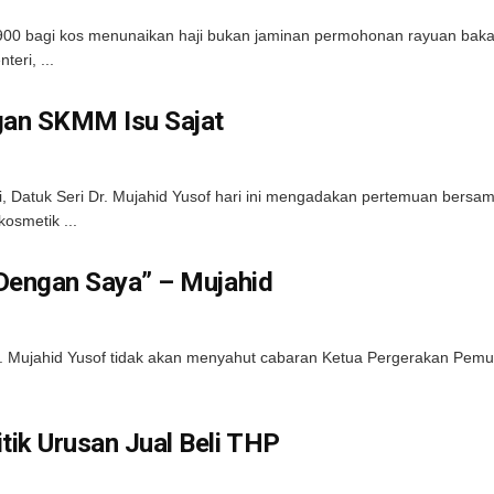
0 bagi kos menunaikan haji bukan jaminan permohonan rayuan bak
eri, ...
gan SKMM Isu Sajat
 Datuk Seri Dr. Mujahid Yusof hari ini mengadakan pertemuan bersa
osmetik ...
 Dengan Saya” – Mujahid
Dr. Mujahid Yusof tidak akan menyahut cabaran Ketua Pergerakan Pe
tik Urusan Jual Beli THP