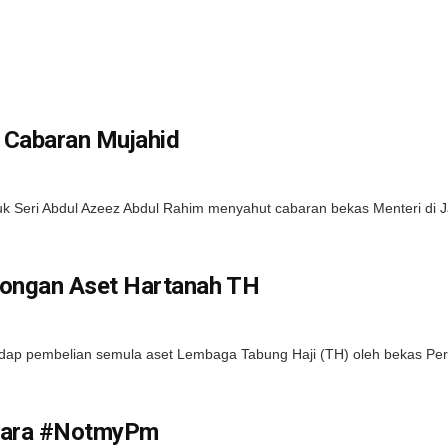
t Cabaran Mujahid
k Seri Abdul Azeez Abdul Rahim menyahut cabaran bekas Menteri di Ja
longan Aset Hartanah TH
ap pembelian semula aset Lembaga Tabung Haji (TH) oleh bekas Perd
-Gara #NotmyPm