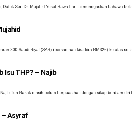
 Datuk Seri Dr. Mujahid Yusof Rawa hari ini menegaskan bahawa bel
Mujahid
n 300 Saudi Riyal (SAR) (bersamaan kira-kira RM326) ke atas setiap
 Isu THP? – Najib
jib Tun Razak masih belum berpuas hati dengan sikap berdiam diri M
 – Asyraf