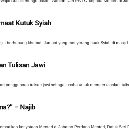
jdi Dusuki mengutuskan 'Warkah Dari PWTC' kepada Menteri di Jabat
maat Kutuk Syiah
ut berhubung khutbah Jumaat yang menyerang puak Syiah di masjid 
an Tulisan Jawi
ri penggunaan tulisan jawi sebagai usaha untuk memperkasakan tulisan
na?” – Najib
rsoalkan kenyataan Menteri di Jabatan Perdana Menteri, Datuk Seri 