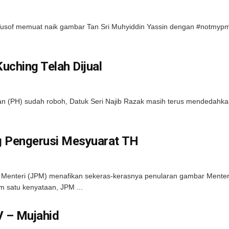
sof memuat naik gambar Tan Sri Muhyiddin Yassin dengan #notmypm n
ching Telah Dijual
(PH) sudah roboh, Datuk Seri Najib Razak masih terus mendedahkan 
g Pengerusi Mesyuarat TH
a Menteri (JPM) menafikan sekeras-kerasnya penularan gambar Men
 satu kenyataan, JPM ...
V – Mujahid