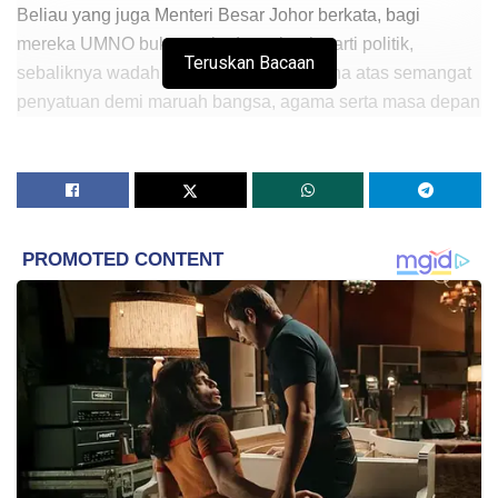
Beliau yang juga Menteri Besar Johor berkata, bagi
mereka UMNO bukan sekadar sebuah parti politik,
Teruskan Bacaan
sebaliknya wadah perjuangan yang dibina atas semangat
penyatuan demi maruah bangsa, agama serta masa depan
tanah air.
“Sebab itu UMNO Johor menyambut baik dan menyokong
penuh gagasan Rumah Bangsa dan Musyawarah
Nasional sebagai satu usaha besar untuk merapatkan saf,
memperkukuh muafakat dan menyatukan kembali
kekuatan orang Melayu,” katanya dalam satu kenyataan di
media sosial.
Dalam pada itu, Onn Hafiz berkata, lapan dekad
perjuangan UMNO telah membuktikan bahawa parti itu
tidak pernah lari daripada asas perjuangannya.
Ujar beliau, dalam apa jua cabaran, UMNO tetap berdiri