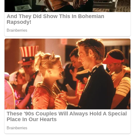
sebagai tonggak kestabilan, pembangunan dan
kedaulatan negara dengan matlamat memastikan bangsa
terus terbela dan masa depan negara kekal terjamin.
“Semoga ulang tahun UMNO ke-80 menjadi titik
kebangkitan baharu, dengan tekad mengembalikan
keyakinan rakyat agar UMNO terus mara sebagai wadah
perjuangan yang relevan, dihormati dan diyakini dalam
memimpin masa depan negara,” katanya. – MYNEWSHUB
Sumber Info/Foto: Akaun Media Sosial
Onn Hafiz Ghazi
Tags:
Ahli
Datuk Onn Hafiz Ghazi
Johor
setia
UMNO