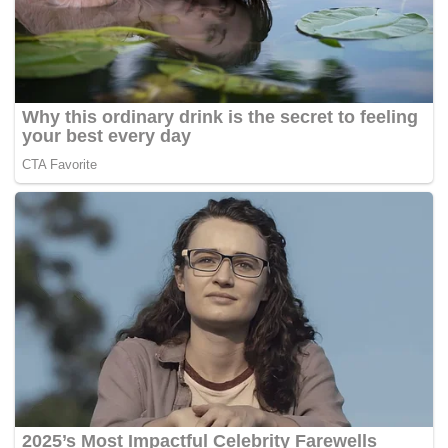
Harian
Tags:
Hina Agong
laporan polis
NGO
PAS
UMNO