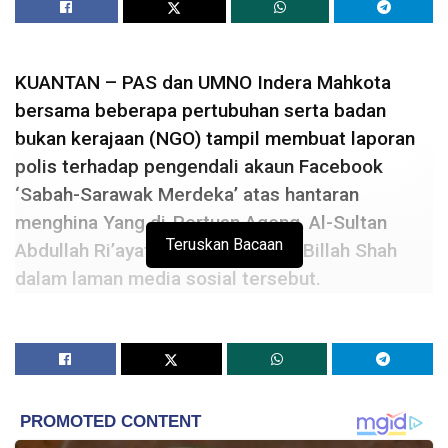
KUANTAN – PAS dan UMNO Indera Mahkota
bersama beberapa pertubuhan serta badan
bukan kerajaan (NGO) tampil membuat laporan
polis terhadap pengendali akaun Facebook
‘Sabah-Sarawak Merdeka’ atas hantaran
menghina Yang di-Pertuan Agong, Al-Sultan
Teruskan Bacaan
Abdullah Ri’ayatuddin Al-Mustafa Billah Shah
dalam laman media sosial tersebut.
Laporan polis dibuat kira-kira pukul 3 petang tadi di Ibu
pejabat Polis Daerah (IPD) Kuantan.
Kira-kira 100 ahli pertubuhan bukan kerajaan (NGO) dan
parti politik itu berkumpul di hadapan IPD berkenaan
sambil melaungkan ‘Daulat Tuanku’ sebagai tanda