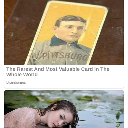
sokongan terhadap Yang di-Pertuan Agong.
Timbalan Yang Dipertua PAS Pahang, Andansura Rabu
berkata, perbuatan memuat naik gambar yang jelas
menghina Yang di-Pertuan Agong satu perbuatan biadab
yang sekali gus mengundang kemarahan seluruh rakyat di
negara ini.
Beliau yang juga ADUN Beserah berkata, perbuatan itu
menunjukkan kebiadapan melampau dan provokasi yang
tidak boleh diterima oleh semua kaum.
“Perbuatan seperti ini boleh mencetuskan ketegangan
dan menggugat keharmonian negara.
“Pihak berkuasa diminta menyiasat dan mengambil
tindakan tegas dengan segera terhadap pengendali
laman Facebook berkenaan,”
katanya ketika ditemui
pemberita selepas membuat laporan polis tadi. – Sinar