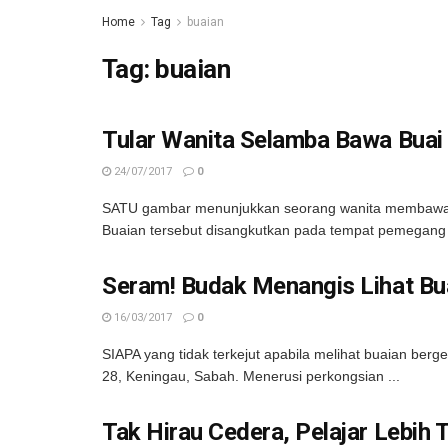
Home
Tag
buaian
Tag:
buaian
Tular Wanita Selamba Bawa Bua
24/07/2017
0
SATU gambar menunjukkan seorang wanita membawa bua
Buaian tersebut disangkutkan pada tempat pemegang b
Seram! Budak Menangis Lihat Bua
16/03/2017
0
SIAPA yang tidak terkejut apabila melihat buaian ber
28, Keningau, Sabah. Menerusi perkongsian ...
Tak Hirau Cedera, Pelajar Lebih