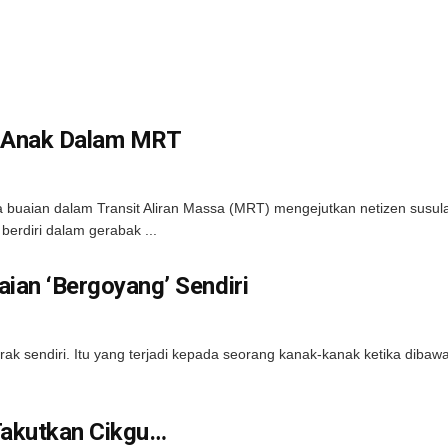
i Anak Dalam MRT
ian dalam Transit Aliran Massa (MRT) mengejutkan netizen susulan 
erdiri dalam gerabak ...
ian ‘Bergoyang’ Sendiri
gerak sendiri. Itu yang terjadi kepada seorang kanak-kanak ketika dib
 Takutkan Cikgu…