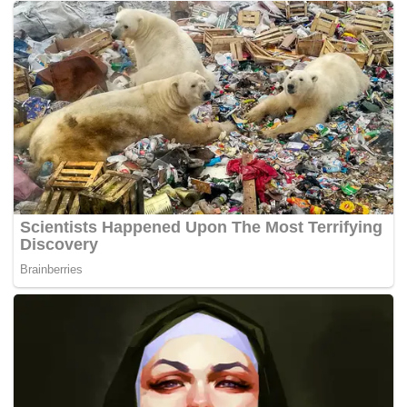
adalah makhluk Allah jua.
Bila diberi RM100, mintalah RM500.
Bila diberi kopi dan teh, mintalah milo, susu dan beras
untuk keperluan selama sebulan.
Namun, apabila diminta untuk mengundi mereka, jawablah
dengan lidah yang fasih dan terang.
Kami tetap akan undi Harapan. – MYNEWSHUB
Sumber Info/Rakaman Video/Foto: Akaun
Media Sosial Shamsul Iskandar Mohd Akin
Tags:
bekas Setiausaha Politik Kanan kepada Perdana Menteri
Datuk Seri Shamsul Iskandar Mohd Akin
Pilihan Raya
PRN Johor
Talkin
Undi Harapan