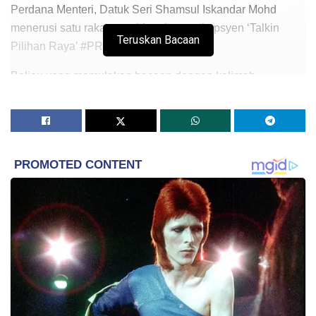
Perdana Menteri, Datuk Seri Shamsul Iskandar Mohd
menerusi satu rakaman video dengan kapsyen ‘Talkin
Teruskan Bacaan
Pilihan Raya’ #PRN Johor.
Beliau yang memulakan bacaan dengan kalimah
bismillahirrahmanirrahim menyeru pengundi meminta lebih
banyak sumbangan sekiranya ditawarkan bantuan ketika
musim kempen.
“Bila diberi RM100, mintalah RM500 ringgit. Bila diberi
kopi dan teh, mintalah milo, susu dan beras untuk
keperluan selama sebulan”
Beliau dalam ‘talkin’ itu menyeru apabila diminta
mengundi, pengundi perlu menjawab dengan fasih dan
terang bahawa mereka tetap akan mengundi Pakatan
Harapan (PH)
“Namun, bila diminta untuk mengundi mereka, jawablah