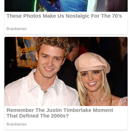
dengan lidah yang fasih dan terang. Kami tetap akan undi
harapan”
Rakaman video itu dipercayai sebagai bahan kempen
berbentuk sindiran dan satira politik menjelang hari
pengundian Pilihan Raya Negeri (PRN) Johor.
Berikut transkrip penuh rakaman video ‘Talkin Pilihan
Raya’ di muat naik di akaun media sosial beliau hari ini:
Bismillahirrahmanirrahim. Assalamualaikum
warahmatullahi wabarakatuh.
Wahai pengundi-pengundi Johor. .
Akan datang kepada kamu Barisan Nasional, Perikatan
Nasional dan parti-parti bersama yang lain.
Janganlah kamu berasa gerun dan gentar kerana mereka