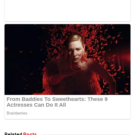
“Ini satu keuntungan dan menjadi keuntungan kedua pula,
peruntukan RM150 juta ini akan turut dituntut oleh pihak
industri ini,” katanya.
-Berita Harian
Tags:
Kerajaan
Mat Sabu
Related
Posts