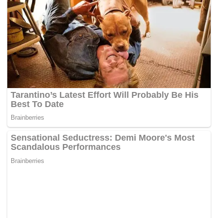
Shahidan juga mencadangkan supaya harga beras
tempatan di diapungkan, sementara beras import dikawal
bagi menangani masalah kekurangan bekalannya di
pasaran.
Sementara itu, Datuk Seri Dr Ronald Kiandee (PN-
Beluran) mempersoalkan keputusan kerajaan
mengekalkan harga beras tempatan, yang dikhuatiri akan
menyebabkan kegiatan mencampur beras tempatan ini
terus berleluasa.
“Dengan pengumuman menteri hari ini, peruntukan RM150
juta untuk mengimbangi harga RM2.60 beras tempatan,
bermakna industri, pihak yang memanipulasikan beras
tempatan sejak dua tahun ini akan mendapat keuntungan
dengan menjual dan menukar beras putih tempatan
kepada beras import.