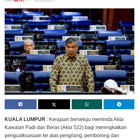
oleh
AK-47
13/02/2025
KUALA LUMPUR
: Kerajaan bersetuju meminda Akta
Kawalan Padi dan Beras (Akta 522) bagi meningkatkan
penguatkuasaan ke atas pengilang, pemborong dan