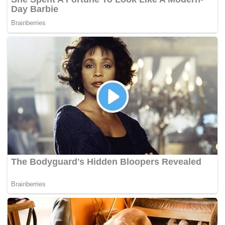
sekilogram, selain penyelarasan harga lantai padi kepada
RM1,500 berbanding RM1,300 sebelum ini.
Pengekalan harga beras tempatan itu menyebabkan
kerajaan perlu menanggung kos pengeluaran 24 juta
kampit beras tempatan 10 kilogram berjumlah RM150 juta
iaitu bagi tempoh enam bulan ini.
Terdahulu pada sesi perbahasan, Datuk Seri Shahidan
Kasim (PN-Arau) berkata, harga lantai padi sepatutnya
ditetapkan lebih tinggi, seriring dengan kenaikan kos
pengeluaran padi ditanggung pesawah ketika ini.
“Sebagai orang Islam, ya.. syukur, tapi kalau boleh minta
naik RM1,800. Kalau tak boleh pun RM1,800, RM1,700
pun oklah. Lagi-lagi bila harga diesel naik, mereka naikkan
(kos pertanian), bila turun dia tak turunkan kos pertanian
ini,” katanya.