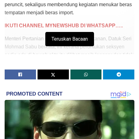
peruncit, sekaligus membendung kegiatan menukar beras
tempatan menjadi beras import.
IKUTI CHANNEL MYNEWSHUB DI WHATSAPP…..
Menteri Pertanian dan Keterjaminan Makanan, Datuk Seri
Teruskan Bacaan
Mohmad Sabu berkata, ini kerana peruntukan seksyen
sedia ada di bawah akta itu dilihat masih longgar dan tidak
mencukupi dalam membendung kegiatan itu.
“Selepas ini kita akan pergi ke fasa kedua iaitu
penguatkuasaan termasuk meminda Akta 522. Dimana kita
tahu akta itu begitu longgar sehingga berlaku kegiatan
pencampuran beras, (persoalannya) sama ada kita boleh
dakwa dimahkamah dan sebagainya.
“Ini dilihat oleh pihak undang-undang. Perlu ada beberapa
pindaan supaya apabila kita beralih ke fasa kedua nanti,
kita akan dapat membela kedudukan petani ke tahap lebih