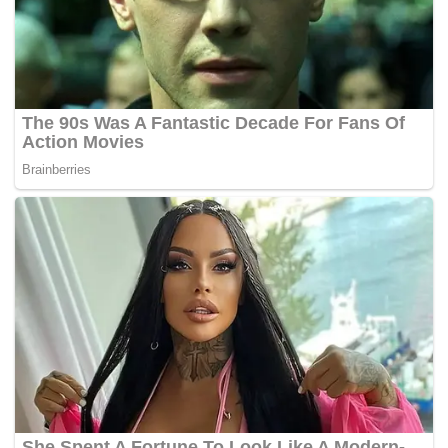
baik,” katanya ketika menggulung perbahasan selepas
sesi penerangan khas Menteri Pertanian dan Keterjaminan
Makanan di Dewan Rakyat.
Akta 522 ketika ini tidak menyenaraikan kesalahan
mencampurkan beras tempatan dengan beras import,
sebaliknya hanya menetapkan tujuh jenis kesalahan
antaranya menyorok beras dengan tujuan mewujudkan
kekurangan bekalan, menjual beras secara borong atau
runcit tanpa lesen serta menjualnya melebihi harga
kawalan.
Terdahulu, pada penerangan Menteri, Mohamad
mengumumkan fasa pertama untuk menangani isu
ketiadaan beras tempatan di pasaran.
Beliau turut mengumumkan harga lantai padi adalah
dengan pengekalan harga beras tempatan iaitu RM2.60