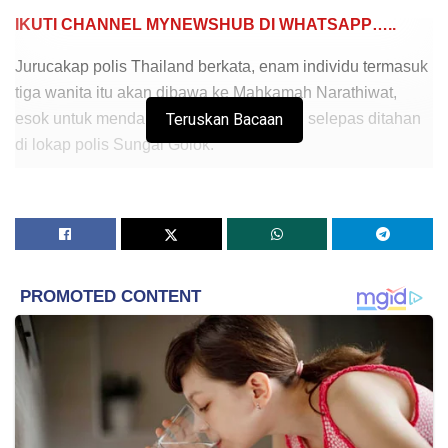
IKUTI CHANNEL MYNEWSHUB DI WHATSAPP…..
Jurucakap polis Thailand berkata, enam individu termasuk
tiga wanita itu akan dibawa ke Mahkamah Narathiwat,
esok untuk mendapatkan perintah reman selepas ditahan
Teruskan Bacaan
di lokap polis Sungai Golok.
“Mereka akan dihantar ke mahkamah di Narathiwat yang
terletak kira-kira 50 kilometer dari Sungai Golok bagi
mendapatkan perintah reman untuk membantu siasatan
oleh polis Thailand,” katanya.
Beliau berkata, keenam-enam mereka dijangka akan
didakwa bersama kerana memiliki 6,000 pil kuda itu,
namun siasatan masih diteruskan.
“Dua wanita lain juga akan didakwa kerana memasuki
Thailand tanpa dokumen yang sah,” katanya.