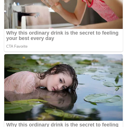
Semalam, media melaporkan enam rakyat Malaysia
termasuk seorang artis wanita ditahan selepas dipercayai
memiliki sejumlah pil kuda di sebuah hotel di Sungai
Golok, Thailand, awal pagi kelmarin.
Kesemua mereka berusia 25 hingga 32 tahun ditahan kira-
kira 6 pagi (waktu Malaysia) di sebuah bilik selepas
selesai berhibur.
Tangkapan enam individu membabitkan tiga lelaki dan tiga
perempuan itu menemui 6,000 biji pil kuda.
-Harian Metro
Tags:
positif dadah
rakyat Malaysia