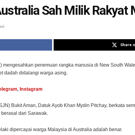
ustralia Sah Milik Rakyat 
asi
Share o
M) mengesahkan penemuan rangka manusia di New South Wales, A
et dadah didalangi warga asing.
elegram
,
Instagram
JSJN) Bukit Aman, Datuk Ayob Khan Mydin Pitchay, berkata se
n berasal dari Sarawak.
aki dipercayai warga Malaysia di Australia adalah benar.