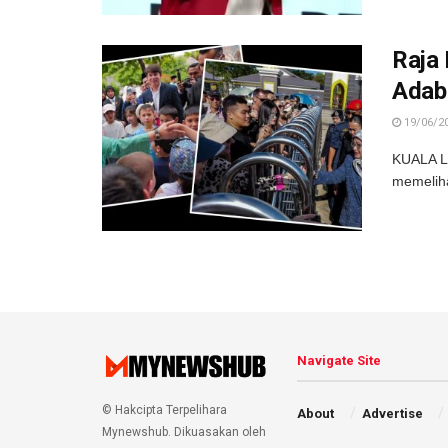
Raja
Adab
19/06/2
KUALA LU
memeliha
Navigate Site
© Hakcipta Terpelihara
About
Advertise
Mynewshub. Dikuasakan oleh