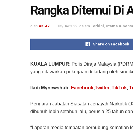
Rangka Ditemui Di A
oleh
AK-47
05/04/2022
dalam
Terkini
,
Utama & Sens
Share on Facebook
KUALA LUMPUR
: Polis Diraja Malaysia (PDR
yang ditawarkan pekerjaan di ladang oleh sindik
Ikuti Mynewshub:
Facebook
,
Twitter
,
TikTok
,
T
Pengarah Jabatan Siasatan Jenayah Narkotik (
dibunuh lebih setahun lalu, berusia 25 tahun da
“Laporan media tempatan berhubung kematian lel