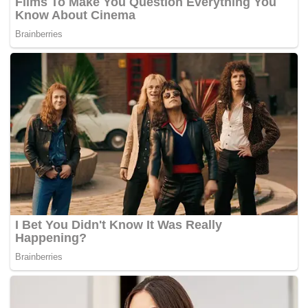
Dua hari lalu, Perhimpunan Agung UMNO 2020 (PAU
2020) meluluskan usul supaya tiada kerjasama dengan
BERSATU pada PRU-15, manakala kebersamaan dalam
kerajaan Perikatan Nasional (PN) diteruskan hingga
pembubaran Parlimen.
Dalam ucapan penggulungan PAU 2020, Ahmad Zahid
antaranya mencabar seorang menteri daripada parti itu
yang disifatkan sebagai ‘makhluk perosak’, untuk meletak
jawatan.
Bulan lalu, Ahmad Zahid dilaporkan memberi jaminan
pemilihan parti itu akan diadakan selewat-lewatnya hujung
tahun ini.
Khairy yang kini memegang jawatan Menteri Sains,
Teknologi dan Inovasi, pernah bertanding menentang
Ahmad Zahid bagi merebut jawatan Presiden UMNO