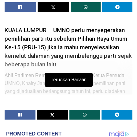
KUALA LUMPUR – UMNO perlu menyegerakan
pemilihan parti itu sebelum Pilihan Raya Umum
Ke-15 (PRU-15) jika ia mahu menyelesaikan
kemelut dalaman yang membelenggu parti sejak
beberapa bulan lalu.
Ahli Parlimen Rembau yang juga bekas Ketua Pemuda
Teruskan Bacaan
UMNO, Khairy Jamaluddin menegaskan pemilihan parti
yang dijadualkan berlangsung tahun ini, perlu diadakan
segera sebelum PRU-15.
Pemilihan awal akan membolehkan UMNO menghadapi
PRU-15 dengan barisan pemimpin yang memiliki ‘mandat
jelas dan boleh mendapat sokongan rakyat’.