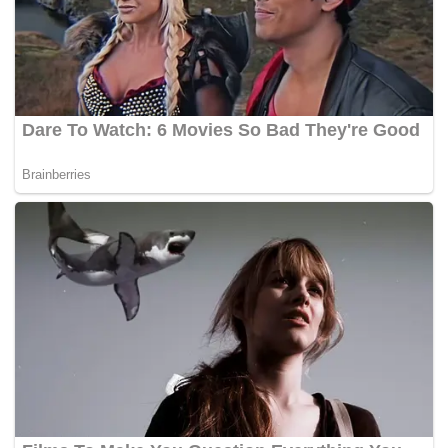
penyatuan ummah.
Beberapa isu lain turut mencetus perpecahan dalam parti
itu, termasuklah dakwaan wujud usaha menjalin
kerjasama dengan Ketua Pembangkang, Datuk Seri Anwar
Ibrahim dan DAP yang dikatakan didalangi beberapa
pemimpin kanan UMNO.
Selain itu, perpecahan turut dilihat antara pemimpin parti
tiada jawatan dalam kerajaan dengan beberapa pemimpin
yang berjawatan dalam Kabinet, agensi atau syarikat
berkaitan kerajaan (GLC).
Beberapa kumpulan pula melihat Presiden UMNO, Dr
Ahmad Zahid Hamidi yang cenderung memutuskan
kerjasama dengan BERSATU, sebagai liabiliti untuk parti
kerana masih berdepan puluhan pertuduhan rasuah di
mahkamah.