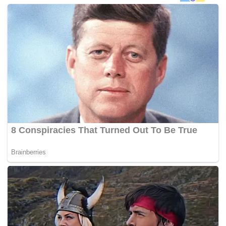
“Hanya satu cara untuk menyelesaikan kemelut
dalaman UMNO. Segerakan pemilihan parti. Jangan
tangguhkan hingga selepas pilihan raya umum.
Sepatutnya pemilihan diadakan tahun ini. UMNO mesti
menghadapi PRU dengan kepimpinan yang
mempunyai mandat jelas dan yang boleh mendapat
sokongan rakyat.
“Segerakan pemilihan parti. Lakukan perkara yang
tepat, Majlis (Kerja) Tertinggi (MKT). Anda tahu kita tak
boleh teruskan dalam keadaan begini,”
kata Timbalan
Ketua UMNO Bahagian Rembau itu dalam catatan
menerusi Instagram, hari ini.
Kemelut dalaman UMNO antaranya tercetus apabila wujud
kelompok yang mahu menamatkan kerjasama dengan
Parti Pribumi Bersatu Malaysia (BERSATU), dengan pihak
yang menyokong kerjasama itu diteruskan atas alasan