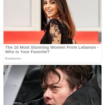
ketika pemilihan parti pada 2018, yang diadakan selepas
PRU-14.
Ketika itu, Ahmad Zahid berjaya menewaskan Khairy serta
beberapa pencabar lain iaitu veteran UMNO yang juga Ahli
Parlimen Gua Musang, Tengku Razaleigh Hamzah; ahli
UMNO Bahagian Bandar Tun Razak, Mohamed Iqbal
Maricair dan ahli UMNO Bahagian Iskandar Puteri, Mohd
Yusof
Musa@Jamaluddin
. – BH Online
Tags:
Khairy Jamaluddin
pemilihan UMNO
PRU-15