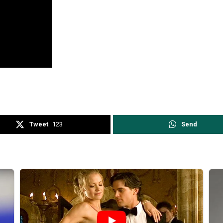
Tweet
123
Send