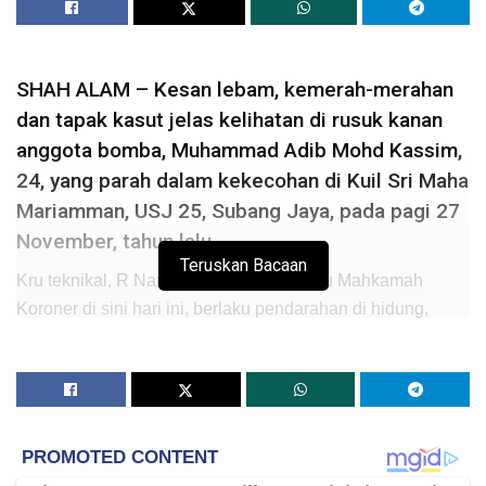
SHAH ALAM – Kesan lebam, kemerah-merahan
dan tapak kasut jelas kelihatan di rusuk kanan
anggota bomba, Muhammad Adib Mohd Kassim,
24, yang parah dalam kekecohan di Kuil Sri Maha
Mariamman, USJ 25, Subang Jaya, pada pagi 27
November, tahun lalu.
Teruskan Bacaan
Kru teknikal, R Narresh, 30, memberitahu Mahkamah
Koroner di sini hari ini, berlaku pendarahan di hidung,
telinga dan tubuh serta kesan calar di muka selain
mendapati keadaan anggota bomba itu semakin lemah.
Narresh melihat kesan itu ketika berada di belakang
kenderaan jenis Mistubishi Storm milik orang awam, Mohd
Hafizan Nordin, dalam perjalanan ke Pusat Perubatan