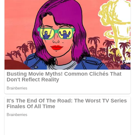
tetapi saya tidak jawab sehingga panggilan ketiga, baru
saya jawab.
Hamdan: Siapa yang menelefon?
Narresh: Saya nampak nama BB Azrul. Saya cakap
dengan pemanggil ‘bang, kawan cedera. Sekarang on the
way (dalam perjalanan) ke SJMC. Tolong datang sana.’
Saya kemudian matikan telefon milik anggota bomba.
Hamdan: Apa yang berlaku sebaik kamu tiba di SJMC?
Narresh: Saya turun terus ke bahagian kecemasan minta
mereka bawa pengusung. Ketika di kecemasan seorang
kakitangan hospital bertanya mengenai dokumen seperti
insurans dan kad pengenalan. Saya cuma jawab tiada dan
beritahu ‘please help him (tolong bantu dia), kalau tidak
nyawa dia terancam. Dia (Muhammad Adib) orang