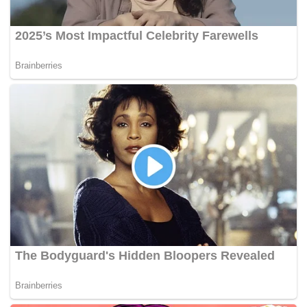
“Matanya tertutup, langsung tidak bercakap dan hanya
ketip bibir dengan kuat,”
katanya menjawab soalan
Pegawai Pengendali Kes, Hamdan Hamzah.
Narresh yang juga sukarelawan Angkatan Pertahanan
Awam (APM) berkata, sepanjang bersama, beliau ada
memeriksa nadi Muhammad Adib tetapi denyutannya
semakin lemah dan tiada tindak balas diberi sehingga
mereka tiba di SJMC.
Hamdan: Apa berlaku di atas bucket (belakang
kenderaan)?
Narresh: Saya terus bercakap dengan dia ‘bangun-
bangun, please say something (tolong cakap sesuatu). Be
strong, we are reaching to hospital (kena kuat, kita hampir
tiba di hospital). Sambil-sambil itu saya raba poket seluar
dia dan jumpa telefon miliknya. Ada dua panggilan masuk