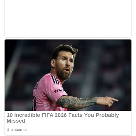
kerajaan, anggota bomba. Kalau rumah terbakar kamu
panggil bomba. Tolonglah selamatkan dia.’ Mereka
kemudian menolong.
Narresh berkata, anggota bomba yang lain tiba di SJMC
dalam 10 hingga 15 minit kemudian.
“Jam 4 pagi, abang anggota bomba (Muhammad Adib)
tiba dan saya serahkan semua barang milik mangsa
kepada abangnya termasuk telefon bimbit.
“Pada jam 4.30 pagi selepas menerima maklum balas
daripada doktor merawat mangsa yang menyatakan
keadaannya okay, barulah saya pulang ke rumah,”
katanya.
Terdahulu, Narresh bersama rakannya, S Surresh, 33, dan
lima yang lain ke sana untuk melihat apa yang berlaku.
Setibanya di sana, keadaan menjadi kecoh sebaik van