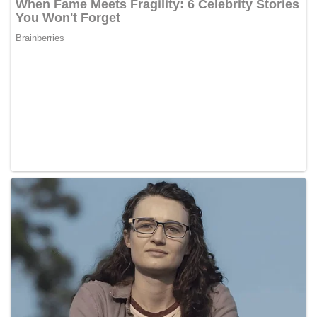
Subang Jaya (SJMC).
“Saya periksa anggota bomba yang tidak berbaju itu
dan nampak ada kesan line (garis) lurus seperti tapak
kasut.
“Kesan itu berlaku akibat debu pasir. Turut kelihatan
warna kemerah-merahan di rusuk kanan dan ada
kesan lebam. Saya kemudian mengelap dengan tapak
tangan hingga kesan debu pasir itu hilang.
“Apabila nampak ada kesan lebam dan merah di rusuk
kanan, saya sediakan baju t-shirt milik anggota untuk
standby (bersedia) sekiranya ada pendarahan saya
boleh buat ikat.
“Saya terus bercakap dengan anggota bomba itu
seperti tepuk bahunya berkali-kali dan cakap
dengannya kuat-kuat tetapi tiada respon (tindak balas).