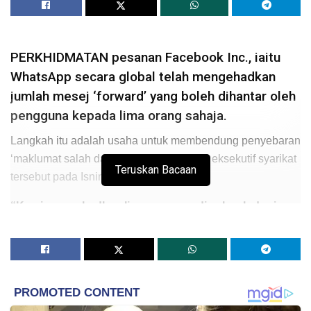
PERKHIDMATAN pesanan Facebook Inc., iaitu
WhatsApp secara global telah mengehadkan
jumlah mesej ‘forward’ yang boleh dihantar oleh
pengguna kepada lima orang sahaja.
Langkah itu adalah usaha untuk membendung penyebaran
‘maklumat salah dan khabar angin’, kata eksekutif syarikat
Teruskan Bacaan
tersebut pada Isnin.
“Kami mengehadkan lima pesanan di seluruh dunia
pada hari ini,”
kata Victoria Grand, naib presiden untuk
dasar dan komunikasi di WhatsApp pada hari Isnin dalam
sebuah majlis yang berlangsung di Jakarta, Indonesia.
Sebelum ini, pengguna WhatsApp boleh menghantar
mesej ‘forward’ kepada 20 individu atau kumpulan.