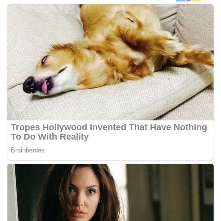
“Setiap lokasi terlibat dirancang dan direka bentuk dengan
tema tertentu, kami juga menyediakan mural 2D dan 3D
pada dinding serta lantai, selain menyediakan pasu
berserta pokok yang di ‘wall mounted’ pada dinding
bangunan,” katanya ketika ditemui selepas meninjau
lokasi projek pengindahan itu hari ini.
Katanya projek pengindahan itu melibatkan kerja naik taraf
infrastruktur sedia ada seperti longkang dan penurapan
semula laluan yang terlibat serta pemasangan lampu
pejalan kaki dan lampu dekorasi untuk tujuan keselamatan
selain mencantikkan lorong belakang.
Mohd Najib berharap inisiatif itu dapat mengubah persepsi
negatif orang awam terhadap lorong belakang yang sering
dianggap kotor dan tidak selamat digunakan, sekali gus
menjadikannya sebagai tarikan baharu di Bukit Bintang. –