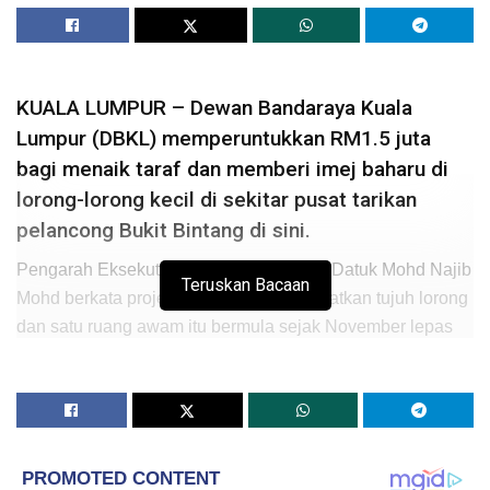
KUALA LUMPUR – Dewan Bandaraya Kuala
Lumpur (DBKL) memperuntukkan RM1.5 juta
bagi menaik taraf dan memberi imej baharu di
lorong-lorong kecil di sekitar pusat tarikan
pelancong Bukit Bintang di sini.
Pengarah Eksekutif Pengurusan Projek, Datuk Mohd Najib
Teruskan Bacaan
Mohd berkata projek pengindahan melibatkan tujuh lorong
dan satu ruang awam itu bermula sejak November lepas
dan dijangka siap sepenuhnya Disember ini.
Beliau berkata lokasi tapak yang terlibat ialah laluan
pejalan kaki utama dan jalan pintas dari Jalan Berangan
ke Jalan Changkat, Jalan Rembia, Jalan Tengkat Tong
Shin, Jalan Alor dan sekitarnya.