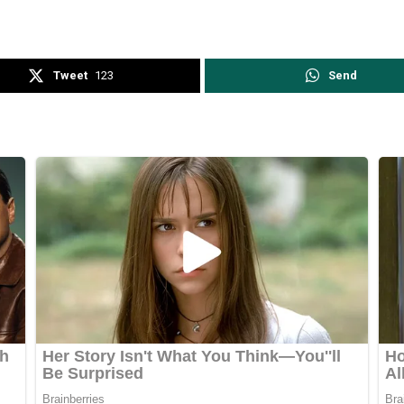
Tweet
123
Send