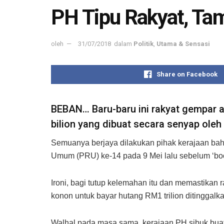
PH Tipu Rakyat, Ta
oleh
31/07/2018
dalam
Politik
,
Utama & Sensasi
Share on Facebook
BEBAN… Baru-baru ini rakyat gempar 
bilion yang dibuat secara senyap oleh
Semuanya berjaya dilakukan pihak kerajaan bahar
Umum (PRU) ke-14 pada 9 Mei lalu sebelum ‘boco
Ironi, bagi tutup kelemahan itu dan memastikan
konon untuk bayar hutang RM1 trilion ditinggalk
Walhal pada masa sama, kerajaan PH sibuk buat