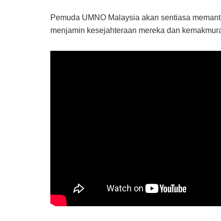
Pemuda UMNO Malaysia akan sentiasa memantau 
menjamin kesejahteraan mereka dan kemakmura