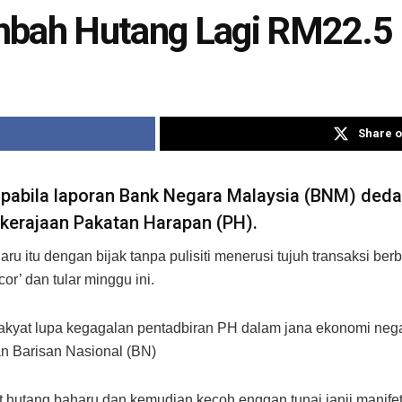
mbah Hutang Lagi RM22.5 
Share o
apabila laporan Bank Negara Malaysia (BNM) ded
 kerajaan Pakatan Harapan (PH).
u itu dengan bijak tanpa pulisiti menerusi tujuh transaksi be
r’ dan tular minggu ini.
 rakyat lupa kegagalan pentadbiran PH dalam jana ekonomi ne
an Barisan Nasional (BN)
 hutang baharu dan kemudian kecoh enggan tunai janji manifet