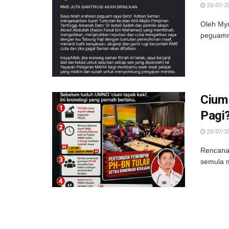
25/07/2
Oleh My
peguamny
Cium
Pagi
20/07/2
Rencana
semula m