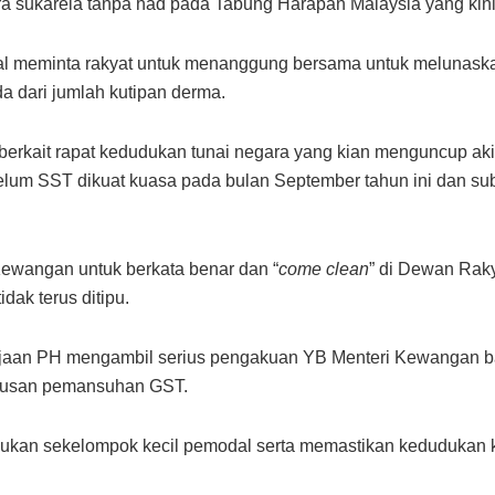
ra sukarela tanpa had pada Tabung Harapan Malaysia yang kini
ional meminta rakyat untuk menanggung bersama untuk melun
da dari jumlah kutipan derma.
berkait rapat kedudukan tunai negara yang kian menguncup akib
belum SST dikuat kuasa pada bulan September tahun ini dan s
ewangan untuk berkata benar dan “
come clean
” di Dewan Rak
dak terus ditipu.
jaan PH mengambil serius pengakuan YB Menteri Kewangan ba
putusan pemansuhan GST.
 bukan sekelompok kecil pemodal serta memastikan kedudukan