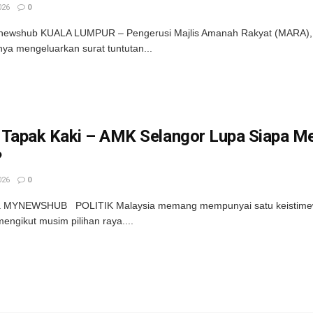
026
0
newshub KUALA LUMPUR – Pengerusi Majlis Amanah Rakyat (MARA), D
a mengeluarkan surat tuntutan...
 Tapak Kaki – AMK Selangor Lupa Siapa M
?
026
0
 MYNEWSHUB POLITIK Malaysia memang mempunyai satu keistimewa
engikut musim pilihan raya....