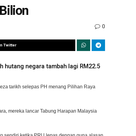
Bilion
0
n Twitter
ah hutang negara tambah lagi RM22.5
rbeza tarikh selepas PH menang Pilihan Raya
gara, mereka lancar Tabung Harapan Malaysia
o sendiri ketika PRU lepas dengan guna alasan