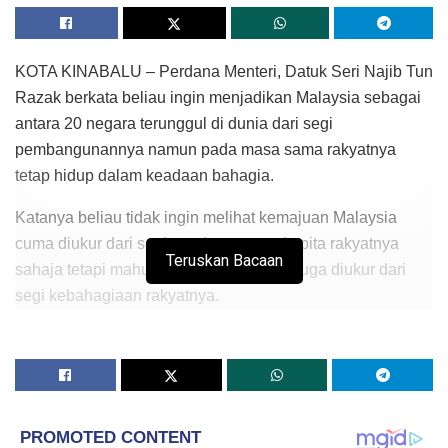
KOTA KINABALU – Perdana Menteri, Datuk Seri Najib Tun
Razak berkata beliau ingin menjadikan Malaysia sebagai
antara 20 negara terunggul di dunia dari segi
pembangunannya namun pada masa sama rakyatnya
tetap hidup dalam keadaan bahagia.
Katanya beliau tidak ingin melihat kemajuan Malaysia
cuma diukur dari segi pendapatan perkapita rakyatnya
Teruskan Bacaan
sahaja tetapi mahu kemajuan Malaysia juga diukur dari
segi kebahagiaan rakyatnya.
“Rakyat bahagia bererti kita nak bentuk sebuah
masyarakat yang begitu selesa antara satu sama lain,
kalau kita serasi antara satu sama lain, lepas itu kita saling
hormat menghormati, bantu membantu tidak kira kumpulan
etnik, budaya, agama… dan kita tetap menyanjung tinggi