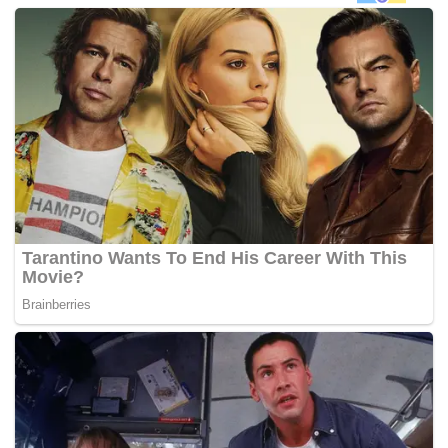
orang lain yang ada bersama-sama kita.
“Kalau inilah semangat yang ada pada kita, maka
kumpulan yang ramai etnik pun tidak menjadi masalah dan
tengoklah Malaysia, (contohnya) kita ada 250 kumpulan
etnik di Sabah, tidak pernah ada konflik yang dahsyat
sesama kita,” katanya.
Najib berkata demikian ketika berucap pada majlis Ramah
Mesra Perdana Menteri dengan Persatuan-Persatuan
Etnik dan Kesenian Sabah di sini malam ini.
Turut hadir pada majlis yang dihadiri 67 ketua kumpulan
etnik berkenaan ialah Ketua Menteri Sabah, Tan Sri Musa
Aman dan dua timbalannya, Tan Sri Joseph Pairin Kitingan
dan Datuk Seri Yahya Hussin serta beberapa anggota
Kabinet negeri. -BERNAMA