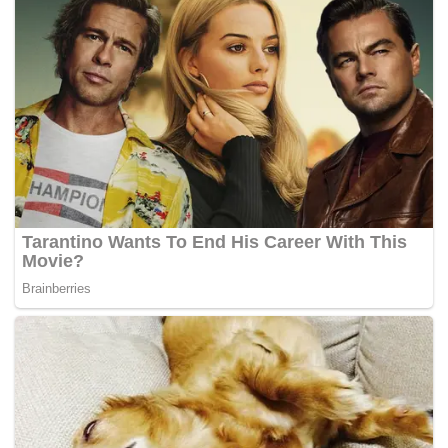
akan meminggirkan golongan ini.
Segala kemudahan dan infrastruktur sedang giat
dibangunkan di semua perkampungan Orang Asli dan
dijangka menjelang 2023, semua (kemudahan dan
keperluan) akan lengkap iaitu 100 peratus apa yang
diperlukan mereka,” katanya.
Beliau bercakap kepada pemberita selepas merasmikan
mesyuarat agung tahunan ke-21 Persatuan Orang Asli
Semenanjung Malaysia (POASM) di Dewan Komuniti
Jabatan Kemajuan Orang Asli (JAKOA) Gombak di sini
hari ini.
Pada majlis itu, Ismail Sabri turut menzahirkan
penghargaan kepada POASAM dan meluluskan
peruntukan RM100,000 kepada persatuan itu yang
menjadi penghubung erat antara kerajaan dan masyarakat
Orang Asli dalam usaha mempertingkatkan taraf hidup