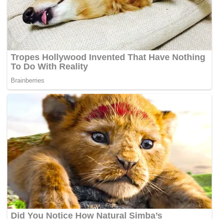
golongan berkenaan.
Sementara itu, Ismail Sabri turut membidas dakwaan
terutamanya dari pihak pembangkang kononnya
masyarakat Orang Asli di negara ini dibiar keciciran.
“Mereka (pembangkang) fokus pada yang 20 peratus itu
memanglah. Bahagian (banyak) telah dipenuhi oleh
kerajaan tidak pula cerita. Sedangkan kerajaan secara
progresif telah dan sedang penuhi empat fokus utama
pembangunan Orang Asli meliputi prasarana, pendidikan,
ekonomi dan pemilikan tanah,” jelasnya.
Menyentuh isu pemilikan tanah, Ismail Sabri berkata
negeri yang dikuasai pembangkang adalah terkebelakang
dalam menyelesaikan masalah ini dan menyebabkan
sukar untuk kerajaan pusat berbincang berhubung
masalah itu.