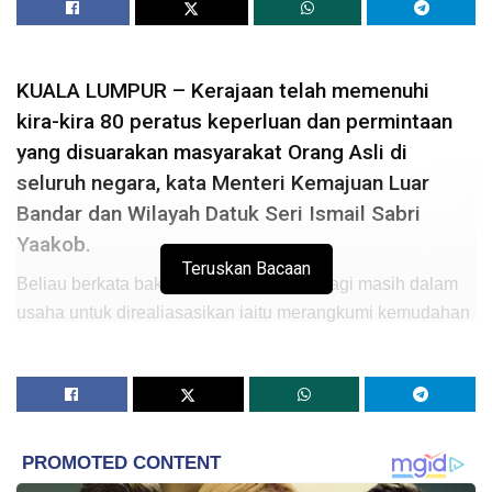
KUALA LUMPUR – Kerajaan telah memenuhi
kira-kira 80 peratus keperluan dan permintaan
yang disuarakan masyarakat Orang Asli di
seluruh negara, kata Menteri Kemajuan Luar
Bandar dan Wilayah Datuk Seri Ismail Sabri
Yaakob.
Teruskan Bacaan
Beliau berkata baki kira-kira 20 peratus lagi masih dalam
usaha untuk direaliasasikan iaitu merangkumi kemudahan
infrastruktur, pendidikan dan peluang peningkatan taraf
hidup.
“Kerajaan amat mengambil berat mengenai kebajikan,
pembangunan sosioekonomi dan pembangunan minda
masyarakat Orang Asli seluruh negara dan tidak sesekali