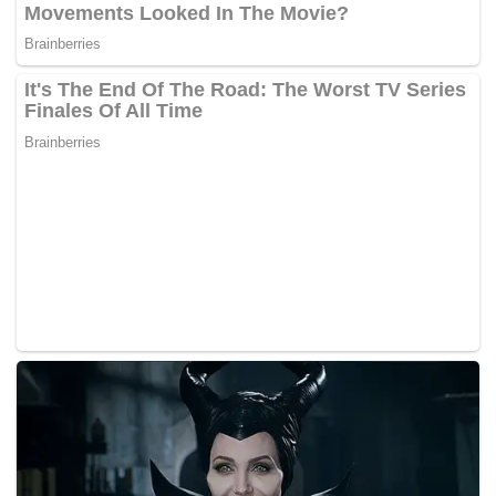
“Keseluruhan tanah Orang Asli adalah seluas 134,440.99
hektar. Daripada jumlah itu, seluas 32,779.37 hektar telah
diwartakan. Sebanyak 19,870.08 hektar sudah lulus cuma
belum diwartakan sementara jumlah tanah dalam
permohonan untuk diwartakan ialah 74,838.86 hektar.
Tanah yang didiami tanpa permohonan rasmi pula seluas
5,142.73 hektar dan 1,809.95 hektar telah diberikan hak
milik individu. JAKOA hanya berhak mengukur tanah dan
serah kepada kerajaan negeri untuk diselesaikan,” katanya
yang meminta kerajaan negeri masing-masing
mempercepatkan pewartaan berkenaan. – BERNAMA