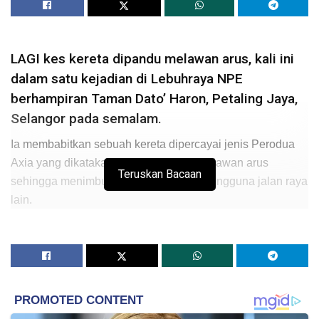
LAGI kes kereta dipandu melawan arus, kali ini
dalam satu kejadian di Lebuhraya NPE
berhampiran Taman Dato’ Haron, Petaling Jaya,
Selangor pada semalam.
Ia membabitkan sebuah kereta dipercayai jenis Perodua
Axia yang dikatakan dipandu secara melawan arus
Teruskan Bacaan
sehingga menimbulkan kebimbangan pengguna jalan raya
lain.
Dalam rakaman itu menyaksikan perodua Axia itu dipandu
secara melawan arus sehingga menyebabkan pemandu di
lorong kanan terpaksa menukar laluan ke lorong tengah
bagi mengelak berlakunya pelanggaran.
Rakaman yang tular itu turut menunjukkan sebuah kereta