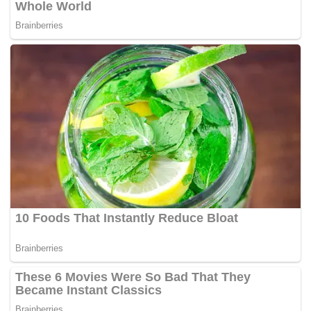
Contohnya, dalam satu kejadian di Lebuhraya Utara
Selatan (PLUS) berhampiran Permatang Pauh, Pulau
Pinang sebelum ini yang melibatkan seorang wanita
memandu secara lawan arus sehingga menyebabkan
kematian seorang lelaki. –
MYNEWSHUB.CC/AM
Tags:
lawan arus
lebuh raya