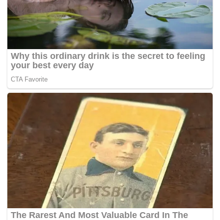
Menyedari kehadiran anggota polis trafik, pemandu
terbabit dilihat panik lalu terus memecut dengan laju
sebelum bertindak membuat pusingan U dan berhenti di
lorong tengah.
Rakaman yang tular itu mendapat kecaman daripada
pengguna sosial yang mana rata-rata meminta agar pihak
berkuasa mengambil tindakan tegas terhadap pemandu
yang berbuat demikian.
Untuk rekod, kejadian seperti ini bukanlah satu perkara
baharu malah ia sudah kerap kali berlaku.