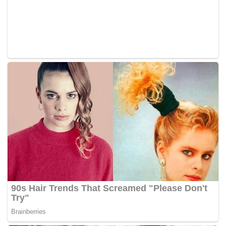
disediakan untuk memula dan meluaskan perniagaan trak
makanan mereka.
“Pemohon-pemohon yang berjaya mendapat bantuan
Fama akan diberi latihan termasuk mengikuti usahawana
yang berjaya,” kata Shahrizan dan
menambah mereka yang
berminat boleh memohon dengan menghubungi talian 04-
9761513.” – BERNAMA