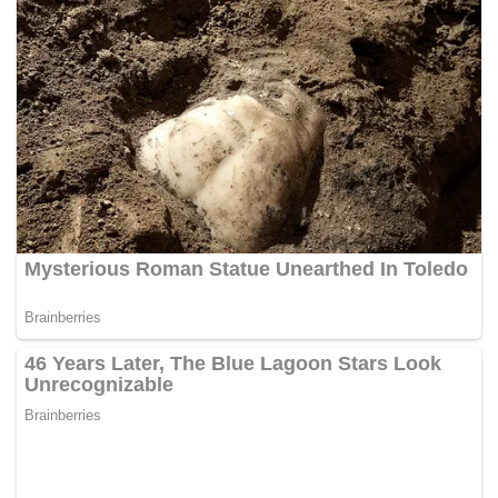
“Penglibatan golongan muda dalam sektor ini masih
rendah walaupun pembiayaan pinjaman termasuk
pemberian peralatan perniagaan, mesin, bahan mentah da
n modal pusingan perniagaan tanpa faedah,” katanya.
Sharizan ditemui pada majlis
Pautan Kasih Mesra Pelanggan sempena Hari Raya
Aidilfitri di perkarangan pejabat agensi itu di sini, hari ini.
Mnteri Besar Perlis, Datuk Seri Azlan Man serta beberapa
anggota exco kerajaan negeri turut hadir.
Shahrizan berkata ramai usahawan tertutamanya yang me
nggunakan trak makanan untuk berniag
tidak mengetahui mengenai dana tersebut.
Katanya
pada tahun lepas seramai 25 usahawan Agropreneur Mud
a telah memanfaatkan dana sebanyak RM200,000 yang