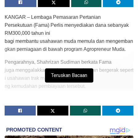
KANGAR – Lembaga Pemasaran Pertanian
Persekutuan (Fama) Perlis menyediakan dana sebanyak
RM300,000 tahun ini
bagi membantu usahawan muda memula dan mengemban
gkan perniagaan di bawah program Agropreneur Muda.
Pengarahnya, Shahrizan Sudiman berkata Fama
juga menggalakkan usahawan perniagaan bergerak sepert
Teruskan Bacaan
i usahawan trak makanan merebut pelu
ng kemudahan pembiayaan tersebut.
“Pembiayaan Agropreneur Muda ini terbuka kepada usaha
wan siswazah dan
bukan siswazah berumur 40 tahun ke bawah merangkumi
sektor pertanian dan industri asas tani seperti pengeluaran
makanan, tanaman, ternakan, perikanan, dan pemasaran.