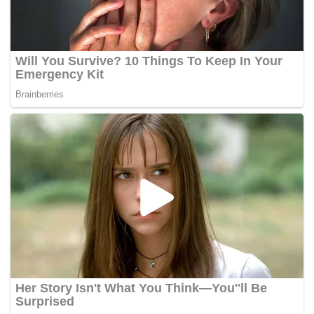
daripada pembekal,” katanya kepada Harian Metro hari ini.
Beliau berkata demikian mengulas mengenai rungutan
orang ramai yang mendapati penjualan beras tempatan
tidak mencukupi.
Dilaporkan semalam, Pusat Operasi Fama Jelebu diserbu
orang ramai seawal jam 8 pagi dan sebanyak 3,500
kilogram (kg) beras habis dijual dalam tempoh 90 minit.
Mengulas lanjut, Aminuddin menjelaskan, selain Fama,
Lembaga Pertubuhan Peladang (LPP) dan pasar raya turut
terbabit dalam penjualan beras putih tempatan.
“Kalau ikutkan Fama adalah sebahagian daripada outlet
lain termasuk LPP dan pasar raya dalam menguruskan
perkara ini.
“Tapi kebetulan untuk pusingan pertama ini, Fama sahaja
yang menyediakan. Jadi sudah tentulah orang ramai serbu