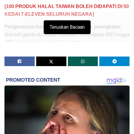
[100 PRODUK HALAL TAIWAN BOLEH DIDAPATI DI 50
KEDAI 7-ELEVEN SELURUH NEGARA]
Pengerusinya Aminuddin Zulkipli berkata, peningkatan
Teruskan Bacaan
dua kali ganda itu adalah daripada 244 kepada 400 hingga
450 metrik tan beras putih tempatan.
“Kita akui semalam (penjualan) agak kurang teratur. Bagi
pihak Fama, saya mohon maaf kepada semua yang
terbabit.
“Daripada 35 outlet yang dibuat (penjualan) itu, hanya ada
dua tempat yang berlaku sedikit kekecohan iaitu di Kuala
Pilah, Negeri Sembilan dan Kuala Kurau, Perak.
“Untuk fasa seterusnya, kita akan tingkatkan jumlah
kepada dua kali ganda daripada yang pernah kita
bekalkan. Ini telah mendapat pengesahan dan kerjasama