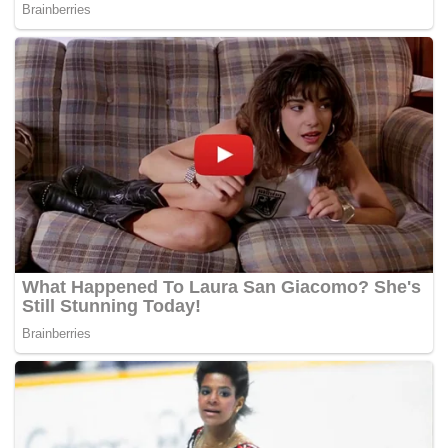
ke Fama,” katanya.
Menurutnya, untuk fasa seterusnya juga, pihaknya akan
mengenalpasti jumlah penjualan di sesuatu tempat.
“Saya rasa kita kena kaji juga suasana tempat itu terlebih
dulu. Kalau kita nampak ada keperluan meningkat, saya
akan beri arahan bekalan di tempat tertentu dilebihkan.
“Pegawai-pegawai Fama daerah akan diminta untuk
melaporkan supaya persediaan kuantiti itu boleh
disesuaikan mengikut keadaan,” katanya.
-Harian Metro
Tags:
FAMA
Jualan Beras