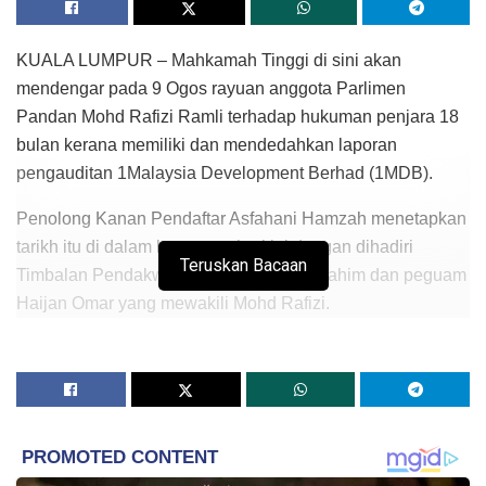
KUALA LUMPUR – Mahkamah Tinggi di sini akan
mendengar pada 9 Ogos rayuan anggota Parlimen
Pandan Mohd Rafizi Ramli terhadap hukuman penjara 18
bulan kerana memiliki dan mendedahkan laporan
pengauditan 1Malaysia Development Berhad (1MDB).
Penolong Kanan Pendaftar Asfahani Hamzah menetapkan
tarikh itu di dalam kamarnya hari ini dengan dihadiri
Teruskan Bacaan
Timbalan Pendakwa Raya Izwan Ariff Ibrahim dan peguam
Haijan Omar yang mewakili Mohd Rafizi.
Izwan Ariff ketika ditemui pemberita berkata kes itu akan
didengar di hadapan Hakim Datuk Azman Abdullah.
Pada 14 Nov tahun lepas, Mahkamah Sesyen
menjatuhkan hukuman penjara 18 bulan bagi setiap
pertuduhan terhadap Mohd Rafizi yang menghadapi dua