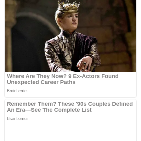
pertuduhan di bawah Akta Rahsia Rasmi 1972.
Bagaimanapun Hakim Zulqarnain Hassan yang
memerintahkan hukuman itu berjalan serentak,
membenarkan penangguhan pelaksanaan hukuman
sementara rayuan Mohd Rafizi didengar di Mahkamah
Tinggi.
Naib Presiden PKR itu didapati bersalah memiliki tanpa
kebenaran satu halaman muka surat 98 mengenai Laporan
Pengauditan 1MDB yang merupakan kesalahan di bawah
Akta Rahsia Rasmi 1972.
Tertuduh didakwa melakukan kesalahan itu di lobi
bangunan Parlimen, Jalan Parlimen, di sini pada 3 petang,
24 Mac 2016, mengikut Seksyen 8(1)(c)(iii) Akta Rahsia
Rasmi 1972 yang membawa hukuman penjara maksimum
tujuh tahun.