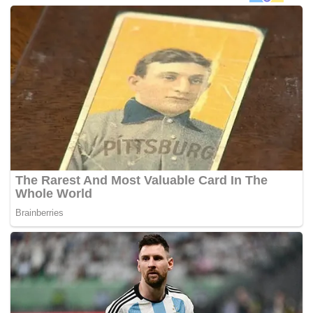
Tambahnya, Damia (dengan ejaan داميا) adalah nama
sebuah tempat di Jordan yang terletak bersempadan
dengan Palestin.
Oleh itu, jelasnya, ejaan nama Damia tidak perlu diubah
mahupun menukar nama tersebut sekiranya sekadar
disangka mempunyai makna yang tidak baik.
“Biasa sahaja nama orang mengikut nama tempat
seperti Jordan, Saudi dan Sarawak. Selagi ia tidak
mempunyai maksud yang tidak baik, agama tidak
melarangnya,”
katanya lagi.
Sementara itu, Zulkifli menjelaskan nama ‘Damiah’ yang
sebenarnya dikaitkan dengan darah.
“Damiah (ejaan دامية) pula berkaitan dengan darah,
iaitu luka yang berdarah yang tidak mengalir,”
katanya
dalam laman web rasminya.