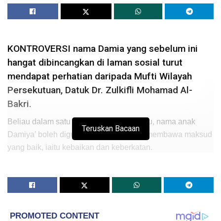
KONTROVERSI nama Damia yang sebelum ini
hangat dibincangkan di laman sosial turut
mendapat perhatian daripada Mufti Wilayah
Persekutuan, Datuk Dr. Zulkifli Mohamad Al-
Bakri.
Beliau dalam satu kenyatan memberitahu, nama anak
Teruskan Bacaan
Damiya’ boleh digunakan kerana ianya membawa maksud
yang baik, iaitu kebaikan dan keberkatan.
“Kami cenderung kepada pendapat [nama Damia]
dibolehkan kerana perkataan asal itu, ada makna
keelokan cumanya adanya [huruf Arab] hamzah pada
hujungnya,
” ujarnya.