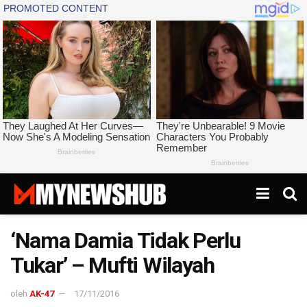
‘Nama Damia Tidak Perlu
Tukar’ – Mufti Wilayah
oleh
AK-47
17/11/2016