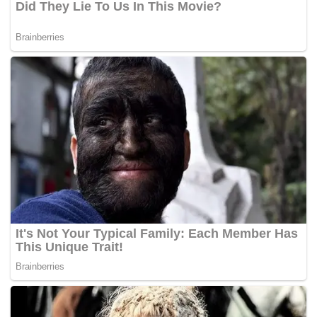
Susulan surat viral itu, netizen menzahirkan kebimbangan
sama ada perlu menukar nama berkenaan atau tidak. –
MYNEWSHUB.CC
Tags:
Mufti
nama