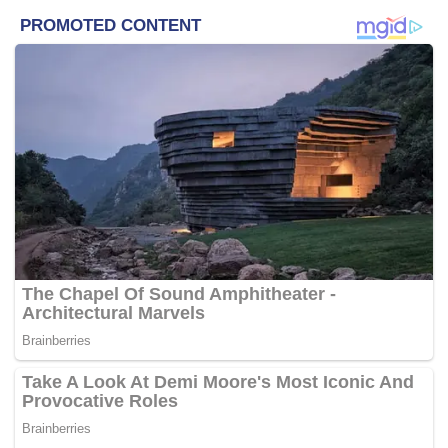
membesarkan perselisihan faham yang berlaku antara dia
dan Janna kerana kehadirannya dalam dunia hiburan
adalah untuk bekerja.
“SayaÃ‚Â tidak mahu mencari musuh dengan sesiapa
dalam industri kerana saya di sini mahu mencari
rezeki,” demikian menurutnya.
Tambah Ruhainies, dia tidak mahu pergaduhannya
denganÃ‚Â Janna jadi lebih teruk kerana yakin satu hari
nanti akan digandingkan bersama Janna di bawah satu
produksi yang sama.
Selain itu, Ruhainies memberitahu akan mendedahkan
mesej peribadi yang dihantar oleh Janna kepadanya bila
tiba masa yang sesuai.
BACA:Ã‚Â
Janna Nick Tak