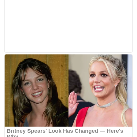
Matang, Ruhainies
Ã¢â‚¬ËœSimpanÃ¢â‚¬â„¢ Dahulu
Mesej Diterimanya
Melihat kepada tindakan Ruhainies yang memberi hint
akan mendedahkan mesej yang dihantar oleh Janna
kepadanya, Janna telah meluahkan perasaan di akaun
twitterÃ‚Â denganÃ‚Â menyatakan dia tidak berminat untuk
terjebak dalam pergaduhan tersebutÃ‚Â kerana sudah
letih.
Nampak macam Janna sudah takut kantoi kerana
Ruhainies ada bukti terhadap apa yang didakwanya.
Tweet yang ditulis oleh Janna itu bagaimanapun mendapat
perhatian dari pengikutnya di twitter dan rata-rata
memberikan sokongan kepada artis kesayangan mereka
itu.