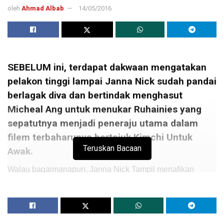
oleh
Ahmad Albab
14/05/2016
SEBELUM ini, terdapat dakwaan mengatakan
pelakon tinggi lampai Janna Nick sudah pandai
berlagak diva dan bertindak menghasut
Micheal Ang untuk menukar Ruhainies yang
sepatutnya menjadi peneraju utama dalam
filem terbaharunya bertajuk Kimchi Untuk
Teruskan Bacaan
Awak.
Walau bagaimanapun, Janna Nick Tampil menafikan
perkara tersebut dan mengakui ada pihak yang cuba
memburukkan nama dan imejnya dalam dunia hiburan.
Susulan itu,Ã‚Â Ruhainies mengakui tidak mahu