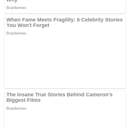
Bagaimanapun, rasanyaÃ‚Â baik Ruhainies mahupun
Janna nampak je cam ‘acah-acah’ tak nak panjangkan isu
tapi kesudahannya ada sahaja komen atau kenyataan
dikeluarkan sekaligus tak membantu meredakan isu antara
kedua mereka, betul tak? – MYNEWSHUB.CC