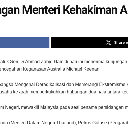
ngan Menteri Kehakiman Au
Share o
k Seri Dr Ahmad Zahid Hamidi hari ini menerima kunjungan 
encegahan Keganasan Australia Michael Keenan.
abangsa Mengenai Deradikalisasi dan Memerangi Ekstremisme K
 usaha ke arah memperkukuhkan hubungan dua hala antara ke
m Negeri, mewakili Malaysia pada sesi pertama persidangan me
jinda (Menteri Dalam Negeri Thailand), Petrus Golose (Pengar