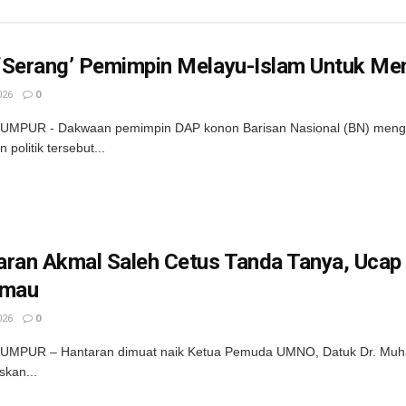
‘Serang’ Pemimpin Melayu-Islam Untuk Men
026
0
UMPUR - Dakwaan pemimpin DAP konon Barisan Nasional (BN) mengama
politik tersebut...
aran Akmal Saleh Cetus Tanda Tanya, Ucap
imau
026
0
UMPUR – Hantaran dimuat naik Ketua Pemuda UMNO, Datuk Dr. Muham
kan...