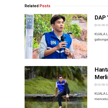
Related
Posts
DAP 
06/08/2
KUALA L
gabungan 
Hant
Merl
05/08/2
KUALA L
mencetus