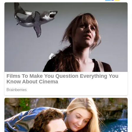
Menurut The Express Tribune, Gisele menyertai band
Spectrus bersama abangnya selama beberapa tahun
sebelum bersama sebuah band baru dan kini sedang
bertungkus-lumus menyiapkan sebuah album.
Menurutnya, ramai terkejut melihat seorang wanita Muslim
yang mengenakan purdah bermain dalam kumpulan heavy
metal, namun ada juga yang berasakan ia unik, menarik,
dan sangat ‘cool’.
“Saya tidak peduli pandangan orang ramai terhadap saya
hanya kerana saya memakai niqab, tetapi saya berharap
orang ramai memahami bahawa Islam adalahÃ‚Â agama
dan muzik profesion saya, dan sememangnya dua perkara
ini merupakan ciri-ciri peribadi saya.