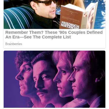
“Fokus saya ialah pada muzik dan hakikat bahawa saya
seorang Islam tidak mempunyai pengaruh atau apa-apa
kaitan ke atas muzik yang saya mainkan,” katanya.
Tambah Gisele lagi, dia kini sedang melawan stereotaip
dan berharap lebih ramai melakukan perkara
sebegini.Ã‚Â – MYNEWSHUB.CC
Oleh:
hzqahmd