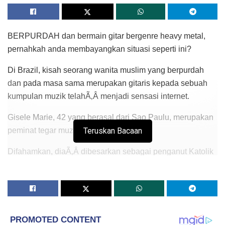
BERPURDAH dan bermain gitar bergenre heavy metal,
pernahkah anda membayangkan situasi seperti ini?
Di Brazil, kisah seorang wanita muslim yang berpurdah
dan pada masa sama merupakan gitaris kepada sebuah
kumpulan muzik telahÃ‚Â menjadi sensasi internet.
Gisele Marie, 42 yang berasal dari Sao Paulu, merupakan
peminat tegar muzik heavy metal.
Teruskan Bacaan
Difahamkan, diaÃ‚Â dibesarkan sebagai penganut Katolik
Jerman sebelum memeluk Islam pada 2009 selepas
bapanya meninggal dunia.