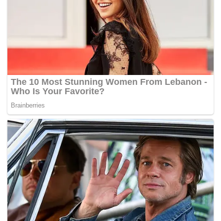
Walaupun sedar jurang pencapaian penguasaan BI pasti
wujud antara pelajar bandar dan luar bandar, namun
beliau yakin dengan kaedah pembelajaran masteri, ia
mampu mengatasi defisit itu.
Pembelajaran masteri merupakan pendekatan pengajaran
dan pembelajaran yang berfokuskan penguasaan murid
dalam sesuatu perkara yang diajar.
Presiden Majlis Permuafakatan Persatuan Ibu Bapa dan
Guru Nasional (PIBGN), Prof Madya Datuk Dr Mohamad
Ali Hassan pula berkata penangguhan syarat wajib lulus
BI dalam SPM tidak perlu melebihi tempoh tiga tahun.
“Penangguhan itu dilihat seolah-olah seperti kerajaan tidak
bersedia dan ini menimbulkan banyak persoalan tentang
perancangan yang telah diatur.
“Oleh itu, saya mencadangkan supaya diwujudkan satu