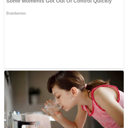
bandar tidak berminat dengan BI yang dianggap mereka
sebagai bahasa asing dan sukar untuk difahami,” katanya.
Sementara itu, parti Gerakan menyambut baik keputusan
penangguhan tersebut kerana ia memberi kelegaan besar
kepada pelajar dan guru yang masih memerlukan lebih
banyak masa untuk membuat persiapan.
Pengerusi Biro Pusat Pendidikan Gerakan, Lau Chin Hoon
berkata Kementerian Pendidikan telah mengambil langkah
wajar kerana ia lebih konstruktif daripada
melaksanakannya.
“Kami menyeru kerajaan untuk merancang dengan baik,
bermula dari peringkat awal seperti Tingkatan satu dan
tidak sebaliknya melaksanakan dasar baharu yang
menyukarkan pelajar dan guru yang belum bersedia,”
katanya dalam kenyataan. – BERNAMA