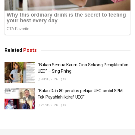
Related
Posts
“Bukan Semua Kaum Cina Sokong Pengiktirafan
UEC” – Sing Phing
30/05/2026
0
Tags:
SPM
“Kalau Dah 80 peratus pelajar UEC ambil SPM,
Tak Payahlah iktiraf UEC”
25/05/2026
0