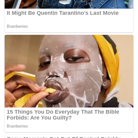
jawatankuasa khas untuk mengkaji dan merancang
pelaksanaan peperiksaan ini dengan sejelasnya,” katanya.
Katanya jawatankuasa khas itu perlu dibarisi pakar-pakar
berkemahiran tinggi dalam bidang berkenaan supaya
mereka dapat merancang dan mengesyorkan langkah
terbaik pelaksanaannya.
Selain itu, katanya, ujian percubaan perlu dilakukan
setahun sebelum pelaksanaan syarat wajib itu supaya
kelemahannya dapat dilihat dan diperbaiki.
Sementara itu, seorang guru BI di sebuah sekolah
menengah luar bandar di Perak, yang tidak mahu
dinamakan, berkata beliau amat bersyukur dengan
keputusan penangguhan syarat wajib itu kerana tidak
bersedia dengan pelaksanaan syarat itu.
“Syarat ini terlalu drastik…kerana kebanyakan pelajar luar