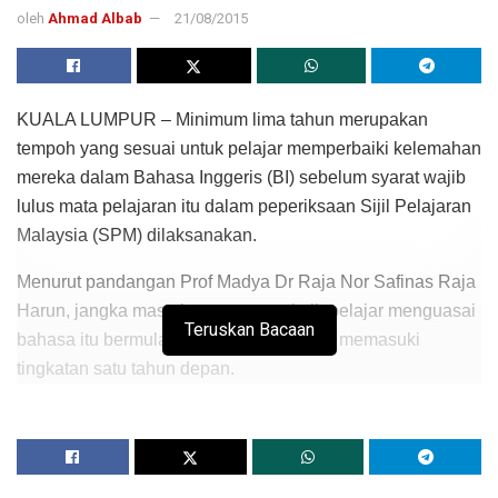
oleh
Ahmad Albab
21/08/2015
KUALA LUMPUR – Minimum lima tahun merupakan
tempoh yang sesuai untuk pelajar memperbaiki kelemahan
mereka dalam Bahasa Inggeris (BI) sebelum syarat wajib
lulus mata pelajaran itu dalam peperiksaan Sijil Pelajaran
Malaysia (SPM) dilaksanakan.
Menurut pandangan Prof Madya Dr Raja Nor Safinas Raja
Harun, jangka masa itu mampu melatih pelajar menguasai
Teruskan Bacaan
bahasa itu bermula dengan pelajar yang memasuki
tingkatan satu tahun depan.
“Tempoh lima tahun akan memberi kesedaran kepada
pelajar memperbaiki kelemahan berbahasa Inggeris serta
lulus dengan jayanya pada SPM nanti,” kata dekan Fakulti