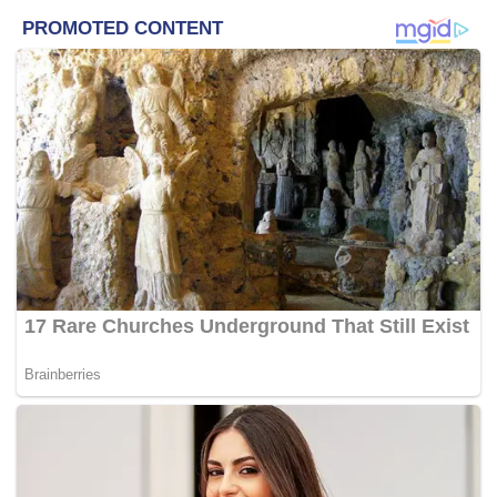
Bahasa dan Komunikasi, Universiti Pendidikan Sultan Idris
(UPSI) itu.
Beliau memberitahu Bernama ketika mengulas
pengumuman Kementerian Pendidikan semalam untuk
menangguhkan pelaksanaan syarat wajib lulus subjek BI
dalam SPM yang sepatutnya bermula tahun depan.
Selain itu, peperiksaan Pusat Amali Sains bagi subjek
Fizik (Kod 4531), Kimia (Kod 4541), Biologi (Kod 4551)
dan Sains Tambahan (kod 4561) dalam SPM yang
sepatutnya bermula tahun depan turut ditangguhkan.
Raja Nor Hafinas berkata pelajar luar bandar dan
pedalaman perlu memahirkan diri dengan strategi
pembelajaran bahasa Inggeris bagi meningkatkan
kemahiran dan mengatasi kelemahan penggunaan bahasa
tersebut.