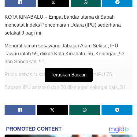
KOTA KINABALU – Empat bandar utama di Sabah
mencatat Indeks Pencemaran Udara (IPU) sederhana
setakat 9 pagi ini.
Menurut laman sesawang Jabatan Alam Sekitar, IPU
Tawau ialah 59, diikuti Kota Kinabalu, 56, Keningau, 53
dan Sandakan, 51.
Pulau bebas cukai, Labuan pula mencatat IPU 75.
Teruskan Bacaan
Bacaan IPU antara 0 dan 50 dikategori sebagai baik, 51
hingga 100 (sederhana), 101 hingga 200 (tidak sihat), 201
hingga 300 (sangat tidak sihat) dan 300 ke atas (bahaya).
– BERNAMA