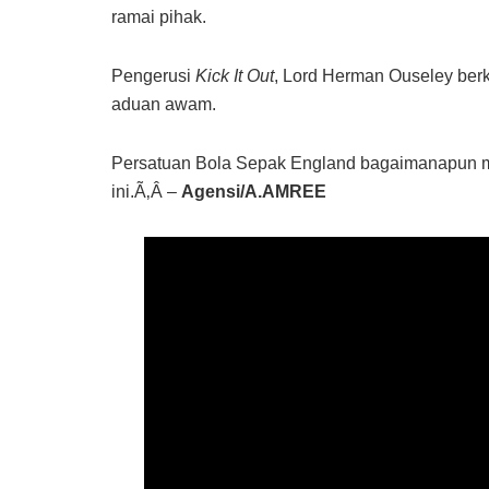
ramai pihak.
Pengerusi
Kick It Out
, Lord Herman Ouseley berk
aduan awam.
Persatuan Bola Sepak England bagaimanapun m
ini.Ã‚Â –
Agensi/A.AMREE