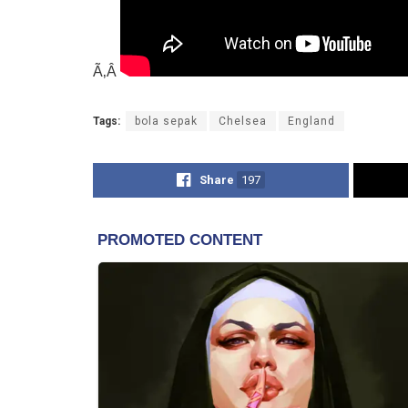
Ã‚Â
Tags:
bola sepak
Chelsea
England
Share
197