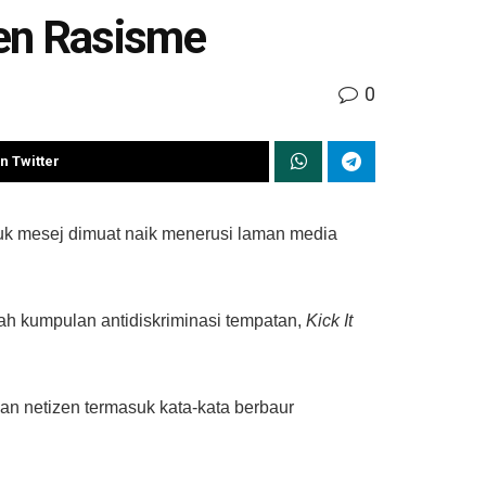
zen Rasisme
0
n Twitter
k mesej dimuat naik menerusi laman media
uah kumpulan antidiskriminasi tempatan,
Kick It
n netizen termasuk kata-kata berbaur