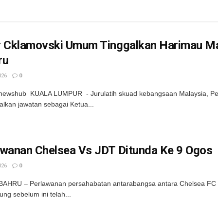
r Cklamovski Umum Tinggalkan Harimau Ma
ru
026
0
newshub KUALA LUMPUR - Jurulatih skuad kebangsaan Malaysia, Pet
lkan jawatan sebagai Ketua...
awanan Chelsea Vs JDT Ditunda Ke 9 Ogos
026
0
AHRU – Perlawanan persahabatan antarabangsa antara Chelsea FC da
ung sebelum ini telah...