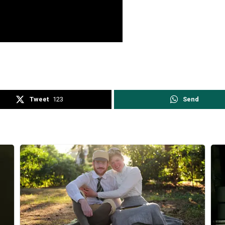
Tweet
123
Send