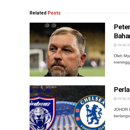
Related
Posts
Pete
Baha
18/06/2
Oleh My
meningga
Perl
10/06/2
JOHOR B
berlangs