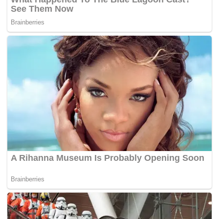
mereka dilucutkan daripada semua jawatan yang
disandang serta tidak dibenarkan mengeluarkan
kenyataan atas nama parti sepanjang tempoh
penggantungan.
Bagaimanapun, semua individu yang dikenakan tindakan
disiplin itu masih boleh mengemukakan rayuan kepada
Lembaga Rayuan Bersatu dalam tempoh 14 hari daripada
tarikh notis dikeluarkan. – MYNEWSHUB
Tags:
adun
BERSATU
Gantung Keahlian
Pecat
wakil rakyat