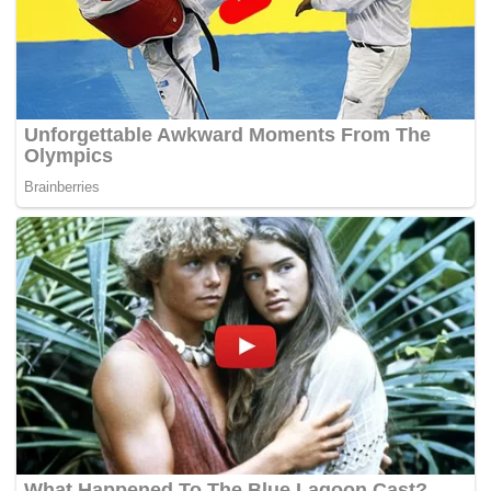
Datuk Rosli Wahid serta Ahli Parlimen Ketereh, Datuk Khlir
Mohd. Nor.
Dua lagi yang digantung ialah ADUN Chenderoh, Syed
Lukman Hakim Syed Mohd. Zain yang juga Ketua Armada
Bahagian Padang Rengas dan ADUN Kuala Sepetang,
Ahmad Man.
Semua notis tindakan disiplin bertarikh hari ini
ditandatangani Pengerusi Lembaga Disiplin Bersatu,
Datuk Mohd. Radzi Manan.
Menurut notis tersebut, tindakan pemecatan dibuat
mengikut Fasal 22.5 Perlembagaan Bersatu atas
kesalahan melanggar Fasal 9.1.4 serta Kod Etika dan
Tatakelakuan Ahli parti.
Bagi hukuman penggantungan pula, tindakan itu turut
dikenakan atas kesalahan sama dan menyebabkan