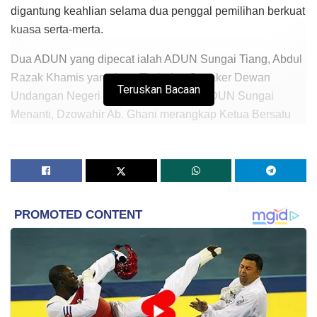
digantung keahlian selama dua penggal pemilihan berkuat
kuasa serta-merta.
Dua ADUN yang dipecat ialah ADUN Sungai Tiang, Abdul
Razak Khamis yang juga Timbalan Speaker Dewan
Teruskan Bacaan
Undangan Negeri (DUN) Kedah serta ADUN Sungai
Menanti, Dzowahir Ab. Ghani merangkap Ketua Bersatu
Bahagian Alor Setar.
Turut dipecat ialah Ketua Bersatu Bahagian Hulu Langat
yang juga Naib Ketua Armada Nasional, Muhammad Faiz
Rahmad.
Sementara itu, tujuh wakil rakyat yang dikenakan
penggantungan keahlian ialah Ahli Parlimen Tanah Merah,
Datuk Seri Ikmal Hisham Abdul Aziz; Ahli Parlimen
Rompin, Datuk Khalib Abdullah; Ahli Parlimen Lumut,
Nordin Ahmad Ismail; Ahli Parlimen Hulu Terengganu,