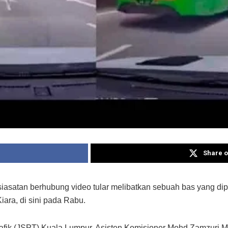
Share o
iasatan berhubung video tular melibatkan sebuah bas yang di
ra, di sini pada Rabu.
fik (JSPT) Kuala Lumpur, Asisten Komisioner Mohd Zamzuri Mo