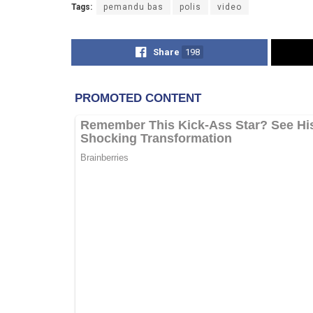
Tags:
pemandu bas
polis
video
Share
198