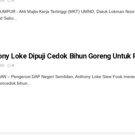
026
0
MPUR - Ahli Majlis Kerja Tertinggi (MKT) UMNO, Datuk Lokman Noor
 Sabu...
ony Loke Dipuji Cedok Bihun Goreng Untuk
026
0
N – Pengerusi DAP Negeri Sembilan, Anthony Loke Siew Fook mener
encedok bihun...