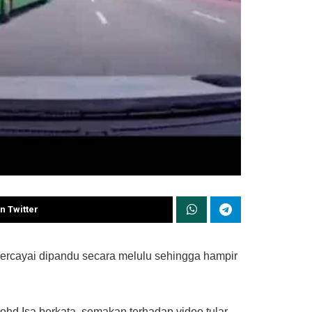
n Twitter
percayai dipandu secara melulu sehingga hampir
hd Isa berkata, semakan terhadap video tular