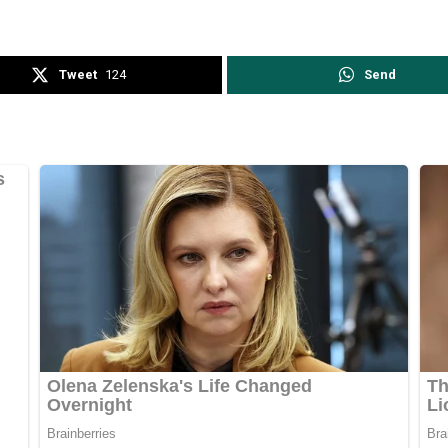
Tweet
124
Send