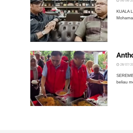
06/08/2
KUALA LU
Mohamad
Anth
28/07/2
SEREMBA
beliau m