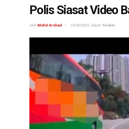
Polis Siasat Video 
oleh
Mohd Arshad
19/06/2025
dalam
Terkini