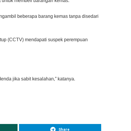
nat untuk membeli barangan kemas.
ngambil beberapa barang kemas tanpa disedari
ertutup (CCTV) mendapati suspek perempuan
da jika sabit kesalahan,” katanya.
Share