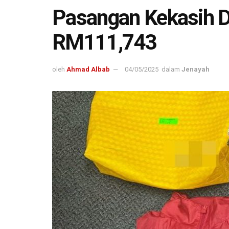
Pasangan Kekasih Di
RM111,743
oleh
Ahmad Albab
04/05/2025
dalam
Jenayah