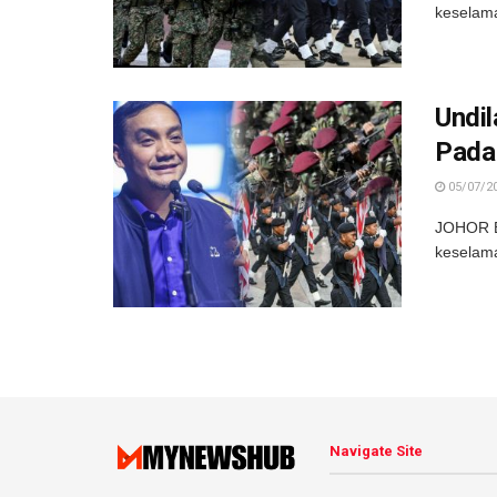
keselam
Undi
Pada 
05/07/2
JOHOR BA
keselama
Navigate Site