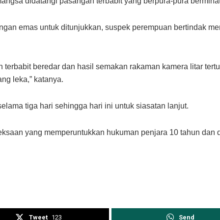
la mangsa didatangi pasangan terbabit yang berpura-pura bermi
angan emas untuk ditunjukkan, suspek perempuan bertindak me
n terbabit beredar dan hasil semakan rakaman kamera litar t
g leka,” katanya.
ama tiga hari sehingga hari ini untuk siasatan lanjut.
ksaan yang memperuntukkan hukuman penjara 10 tahun dan den
Tweet
123
Send