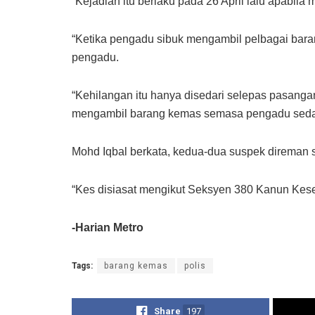
“Kejadian itu berlaku pada 26 April lalu apabi
“Ketika pengadu sibuk mengambil pelbagai bar
pengadu.
“Kehilangan itu hanya disedari selepas pasanga
mengambil barang kemas semasa pengadu sedan
Mohd Iqbal berkata, kedua-dua suspek direman sel
“Kes disiasat mengikut Seksyen 380 Kanun Kese
-Harian Metro
Tags:
barang kemas
polis
Share
197