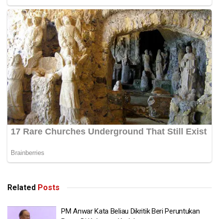
Sungai Maran, Sungai Jelai dan Sungai Pahang.
Selain itu katanya, Program Ramalan Dan Amaran Banjir
(PRAB) juga canggih, dengan sistem model ramalan banjir
itu menggunakan pendekatan hidrodinamik dan simulasi
banjir dihasilkan dengan gabungan pelbagai input,
termasuk data hidrologi dari stesen telemetri PRAB dan
data ramalan hujan dari Jabatan Meteorologi Malaysia
(METMalaysia) yang menggunakan model ramalan cuaca
berangka, menggunakan teknologi satelit dan radar.
“Itu untuk mengenal pasti dan sebab. Sekarang ini kalau
diberitahu oleh Ketua Pengarah MET bahawa untuk
minggu depan, sekitar 8 atau 9 Disember, kita harus lebih
berwaspada.
Related
Posts
“Doa insya-Allah lebih terkawal tetapi ada gambaran hujan
akan lebat,” katanya.
PM Anwar Kata Beliau Dikritik Beri Peruntukan