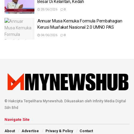
Besar Di Kelantan, Kedah
BHonline-
28/06/2026
0
Tags:
banjir besar
Kelantan
Terengganu
Annuar Musa Kemuka Formula Pembahagian
Kerusi Muafakat Nasional 2.0 UMNO PAS
04/06/2026
0
© Hakcipta Terpelihara Mynewshub. Dikuasakan oleh Infinity Media Digital
Sdn Bhd
Navigate Site
About
Advertise
Privacy & Policy
Contact