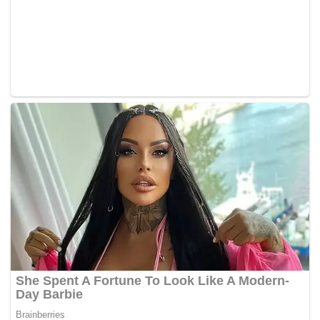
Tanah Merah, Machang dan Kuala Krai, sudah 98 peratus
siap dan dijangka siap pada Januari atau Februari 2025),
manakala Fasa Dua, meliputi jajahan Kota Bharu, baru
dimulakan pada tahun ini dan empat peratus siap.
“Di Terengganu, Rancangan Tebatan Banjir (RTB)
Kemasik, sudah 91.8 peratus siap dan dijangka beroperasi
penuh pada akhir Januari 2025, manakala RTB Sungai
Tepoh dan Benggol Air Lilih yang baru dimulakan,
termasuk di Bukit Puteri dan lain-lain di Bukit payung.
“Tiga projek RTB yang sudah siap di Terengganu iaitu,
RTB Sg Besut Fasa Satu, RTB Gong Kiat dan RTB
Guntung Luar, Setiu,” katanya.
Di Pahang, Perdana Menteri berkata, sebanyak 14 projek
utama dilaksanakan termasuk lapan sedang dalam
pelaksanaan termasuk Pekan, Kuantan, Sungai Yeh,