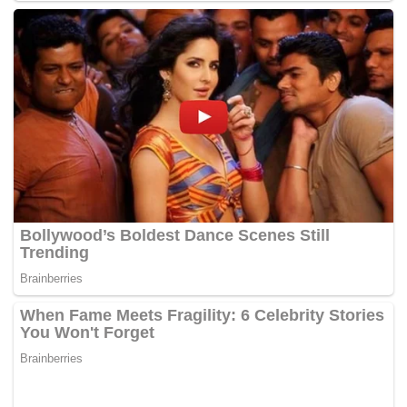
negeri dan wakil daerah, dan ini menyebabkan langkah
diambil seperti yang saya saksikan sendiri di Terengganu
dan daripada rakan lain saksikan di Kelantan sangat
memuaskan,” katanya.
Memperincikan kemajuan projek tebatan banjir di Pantai
Timur, Perdana Menteri, berkata di Kelantan, Fasa Satu,
meliputi jajahan Tumpat dan sebahagian Pasir Mas sudah
siap 70 peratus dan dijangka siap pada awal 2026.
Fasa Dua, meliputi jajahan Rantau Panjang dan
sebahagian Pasir Mas diminta dipercepat, manakala Fasa
Tiga, meliputi jajahan Tumpat, Tanah Merah, Pasir Mas
dan Jeli sudah siap empat peratus.
“Bagaimanapun, Projek Pembangunan Lembangan
Sungai Bersepadu (PLSB) Sungai Kelantan sudah hampir
siap, iaitu Fasa Satu, meliputi jajahan Kota Bharu, Tumpat,