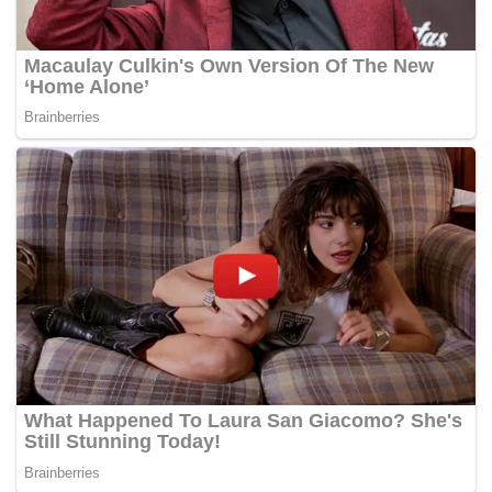
Beliau berkata demikian ketika menjawab soalan asal
Datuk Mumtaz Md Nawi (PN-Tumpat) mengenai sama ada
Dasar Pengurangan Risiko Bencana Kebangsaan (DRR)
akan dipercepat bagi membolehkan semua fasiliti besar
mitigasi banjir disegerakan, termasuk Lebuhraya Pantai
Timur 3 (LPT3) ke Pantai Timur, susulan banjir dalam skala
luar biasa kini yang melanda seluruh negara, yang akan
menempuh beberapa gelombang.
Perdana Menteri berkata, DRR diselaraskan Agensi
Pengurusan Bencana Negara (NADMA), Majlis
Keselamatan Negara (MKN) dan dipengerusikan Timbalan
Perdana Menteri, Datuk Seri Dr Ahmad Zahid Hamidi, dan
gerak kerja pada kali ini disifatkan beliau sangat
memuaskan.
“Saya juga menghargai kerana persiapannya berbulan-
bulan sebelum itu. Mesyuarat di Persekutuan, kerajaan