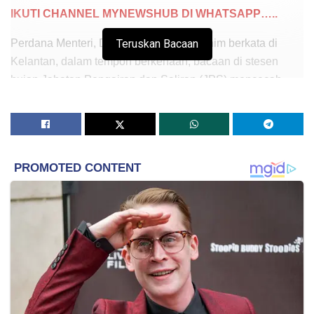
IKUTI CHANNEL MYNEWSHUB DI WHATSAPP…..
Perdana Menteri, Datuk Seri Anwar Ibrahim berkata di
Teruskan Bacaan
Kelantan, dalam tempoh berkenaan, bacaan di stesen
hujan Jabatan Pengairan dan Saliran (JPS) mencecah
lebih 1,167 milimeter (mm), manakala berdasarkan laporan
Jabatan Meteorologi Malaysia (METMalaysia), bacaan
adalah pada kadar 1,442 mm.
“Itu adalah rekod hujan yang terlalu tinggi. Di Terengganu
umpamanya, METMalaysia rekod di Besut, mencatatkan
jumlah hujan sebanyak 1,761 mm, itu dalam tempoh lima
hari dan secara umumnya mencatatkan 1,439 mm.
“Jadi memang jauh luar daripada jangkaan. Maknanya
lima hari kadar hujannya itu lebih daripada enam bulan
biasa,” katanya pada Waktu Pertanyaan Menteri di Dewan
Rakyat, hari ini.