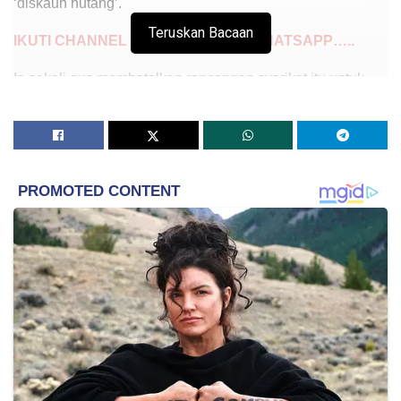
‘diskaun hutang’.
Teruskan Bacaan
IKUTI CHANNEL MYNEWSHUB DI WHATSAPP…..
Ia sekali gus membatalkan rancangan syarikat itu untuk
melelong asetnya secara terbuka.
Tupperware mengumumkan perjanjian terbabit sewaktu
sesi pendengaran mahkamah kebankrapan di Wilmington,
Delaware.
Hakim kebankrapan Amerika Syarikat (AS), Brendan
Shannon, berkata beliau akan segera menjadualkan sesi
pendengaran mahkamah berasingan untuk
mempertimbang kelulusan penjualan aset syarikat terbabit.
Jelasnya, ia langkah terbaik mengambil kira situasi sukar
dan mencabar syarikat Tupperware.
Tupperware, syarikat yang berpangkalan di Orlando,