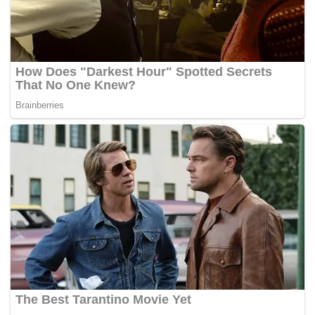
menggunakan pertukaran hutang sebagai sebahagian
tawaran untuk mendapatkan aset Tupperware.
Syarikat pemberi pinjaman yang kini bersedia mengambil
alih Tupperware termasuk Alden Global Capital, Stonehill
Institutional Partners dan Bank of America.
BHonline-
Tags:
Bankrap
Tupperware