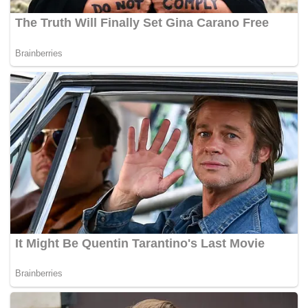
Florida, memfailkan perlindungan kebankrapan bulan lalu,
dengan tanggungan hutang sebanyak AS$818 juta dan
mengemukakan rancangannya untuk mencari pembali
dalam tempoh 30 hari.
Bagaimanapun, terdapat satu kumpulan pemberi pinjaman
kepada Tupperware yang menentang rancangan
penjualan syarikat terbabit, termasuk menyuarakan
keinginan untuk menuntut aset.
Dengan perjanjian baharu ini, ia akan membolehkan
pemberi pinjaman membeli nama jenama dan operasi
Tupperware di beberapa pasaran utama, kata peguam
syarikat itu, Spencer Winters, dalam pendengaran
mahkamah.
Tupperware memaklumkan mereka akan memberi
tumpuan awal terhadap pasaran termasuk AS, Kanada,