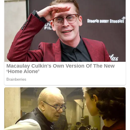
Mexico, Brazil, China, Kore, India dan Malaysia, disusuli
pasaran lain antaranya di Eropah dan Asia lain.
Ketua Pegawai Eksekutif Tupperware, Laurie Ann
Goldman, dalam satu kenyataan semalam berkata, syarikat
akan menamatkan operasi di pasaran yang mempunyai
liabiliti yang tinggi.
Semasa pendengaran mahkamah minggu lalu,
Tupperware berhujah bahawa pemberi pinjaman iaitu
pihak membeli Tupperware dengan diskaun tinggi tidak
seharusnya dibenarkan mengeluarkan pemiutang lain.
Selain itu, mereka juga dihalang daripada mendapat
manfaat daripada hasil jualan.
Di pihak pemberi pinjaman yang turut berhujah dalam sesi
sama berkata, lelongan yang dicadangkan oleh
Tupperware akan menghalang mereka daripada