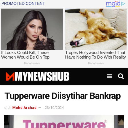
Tupperware Diisytihar Bankrap
oleh
Mohd Arshad
23/10/2024