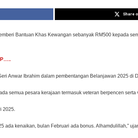
Share o
 memberi Bantuan Khas Kewangan sebanyak RM500 kepada se
P…..
 Seri Anwar Ibrahim dalam pembentangan Belanjawan 2025 di 
epada semua pesara kerajaan termasuk veteran berpencen sert
i 2025.
 ada kenaikan, bulan Februari ada bonus. Alhamdulillah,” ujar