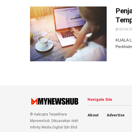
Penj
Tempa
02/04/2
KUALA L
Perkhidm
Navigate Site
© Hakcipta Terpelihara
About
Advertise
Mynewshub. Dikuasakan oleh
Infinity Media Digital Sdn Bhd