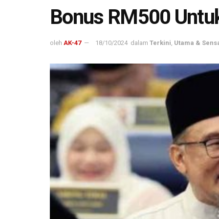
Bonus RM500 Untuk
oleh
AK-47
18/10/2024
dalam
Terkini
,
Utama & Sens