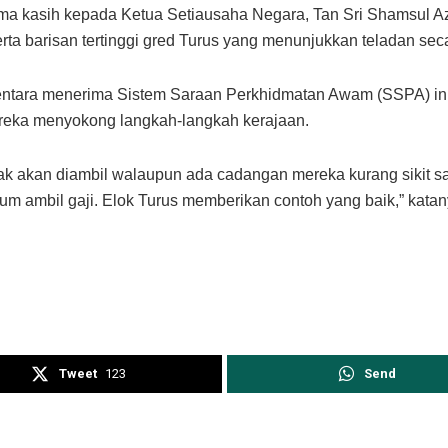
ima kasih kepada Ketua Setiausaha Negara, Tan Sri Shamsul 
a barisan tertinggi gred Turus yang menunjukkan teladan seca
ntara menerima Sistem Saraan Perkhidmatan Awam (SSPA) ini,
reka menyokong langkah-langkah kerajaan.
idak akan diambil walaupun ada cadangan mereka kurang sikit s
um ambil gaji. Elok Turus memberikan contoh yang baik,” katan
Tweet
123
Send