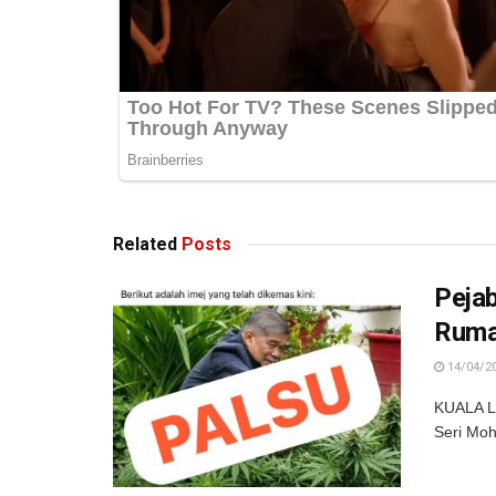
Related
Posts
Peja
Rum
14/04/2
KUALA LU
Seri Moh