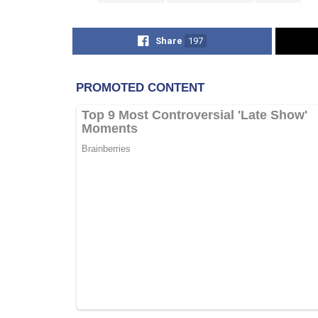
Share
197