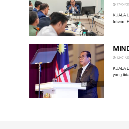
17/04/2
KUALA L
Interim 
MIND
12/01/2
KUALA L
yang tida