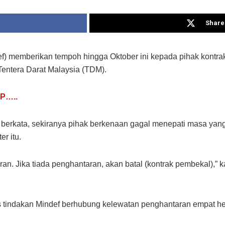
Share 
f) memberikan tempoh hingga Oktober ini kepada pihak kontr
entera Darat Malaysia (TDM).
P…..
berkata, sekiranya pihak berkenaan gagal menepati masa yan
r itu.
ran. Jika tiada penghantaran, akan batal (kontrak pembekal),”
s tindakan Mindef berhubung kelewatan penghantaran empat he