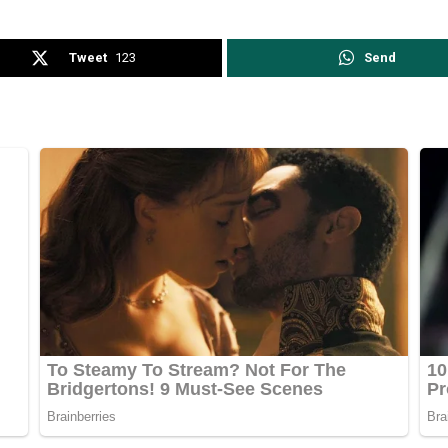
Tweet
123
Send