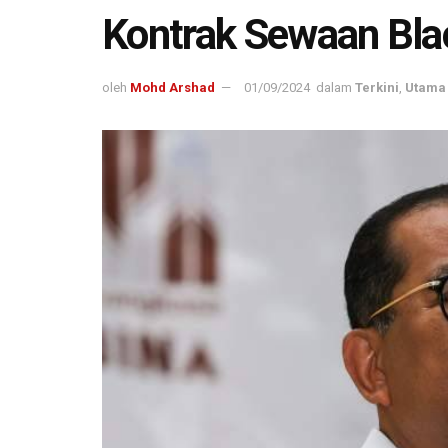
Kontrak Sewaan Bla
oleh
Mohd Arshad
01/09/2024
dalam
Terkini
,
Utama 