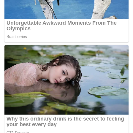
KEINDAHAN pasir yang memutih, air jernih dan bayu
yang bertiup nyaman sepoi-sepoi bahasa antara
tarikan yang terdapat di Pulau Tioman, Pahang.
Beliau yang bekerja sebagai jurutera di sebuah syarikat
swasta di ibu negara Norway itu berkata, selain makanan
serta keramahan masyarakat tempatan, beliau juga amat
terpesona dengan keindahan alam semulajadi yang
terdapat di sini.