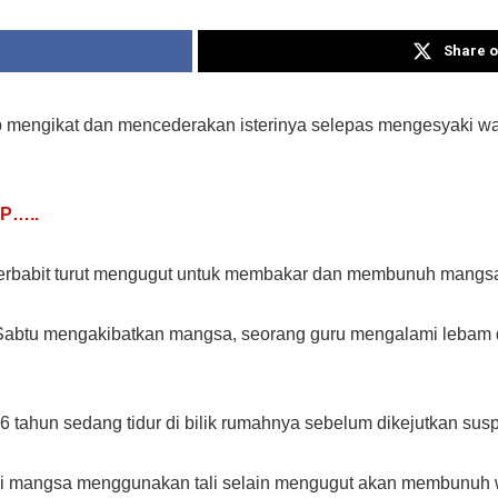
Share o
p mengikat dan mencederakan isterinya selepas mengesyaki wa
P…..
n terbabit turut mengugut untuk membakar dan membunuh mangs
 Sabtu mengakibatkan mangsa, seorang guru mengalami lebam d
tahun sedang tidur di bilik rumahnya sebelum dikejutkan sus
ki mangsa menggunakan tali selain mengugut akan membunuh wa