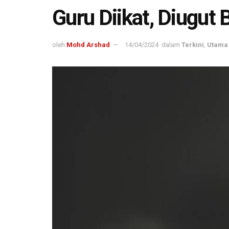
Guru Diikat, Diugu
oleh
Mohd Arshad
14/04/2024
dalam
Terkini
,
Utama 