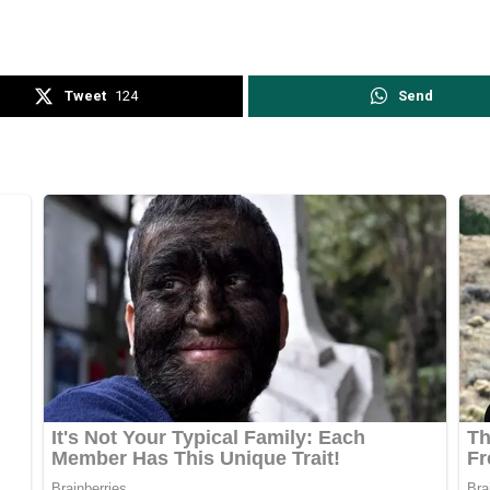
Tweet
124
Send