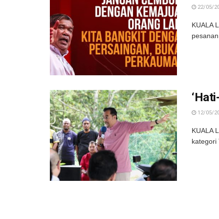
22/05/2
KUALA L
pesanan 
‘Hati
12/05/2
KUALA LU
kategori 