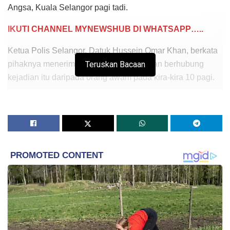
Angsa, Kuala Selangor pagi tadi.
IKUTI CHANNEL MYNEWSHUB DI WHATSAPP…..
Ketua Polis Selangor, Datuk Hussein Omar Khan, berkata
pihaknya menerima panggilan kecemasan berhubung
Teruskan Bacaan
kejadian itu daripada orang awam pada kira-kira 10 pagi.
“Maklumat awal yang diterima terdapat empat orang
mangsa dan diselamatkan nelayan,” katanya.
Pihak Berkuasa Penerbangan Awam Malaysia (CAAM)
turut mengesahkan insiden itu dan akan mengeluarkan
kenyataan dalam masa terdekat.
Ketua Pegawai Eksekutif CAAM, Datuk Kapten Norazman
Mahmud, berkata pihaknya kini pada peringkat akhir
mengumpul maklumat berhubung kemalanganitu sebelum
mengeluarkan kenyataan rasmi.