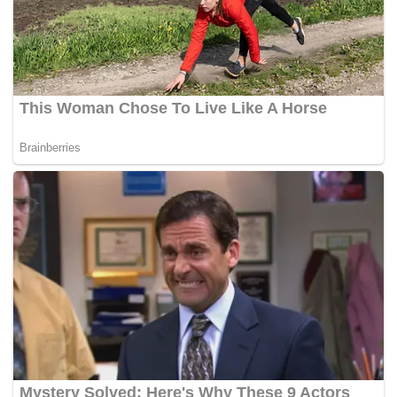
“Ya, ada insiden tersebut. Kami akan keluarkan kenyataan
sebentar lagi,” katanya.
Maritim Malaysia akan turut mengeluarkan kenyataan
berhubung kejadian itu.
-Berita Harian
Tags:
helikopter terhempas