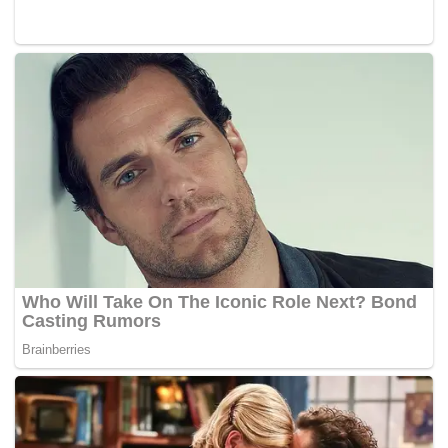
Parlimen gabungan itu untuk datang menghadap baginda
bersama akuan bersumpah masing-masing.
Kenyataan yang didakwa dikeluarkan Setiausaha Agung
PN, Datuk Seri Hamzah Zainudin seperti yang ditularkan
di media sosial juga adalah palsu.
Bagaimanapun, Anwar yang juga Pengerusi Pakatan
Harapan (PH) menegaskan ‘Langkah Dubai’ tidak akan
memberikan kesan kepada Kerajaan Perpaduan.
HarianMetro-
Tags:
akuan bersumpah
kerajaan perpaduan
PN
Sanusi