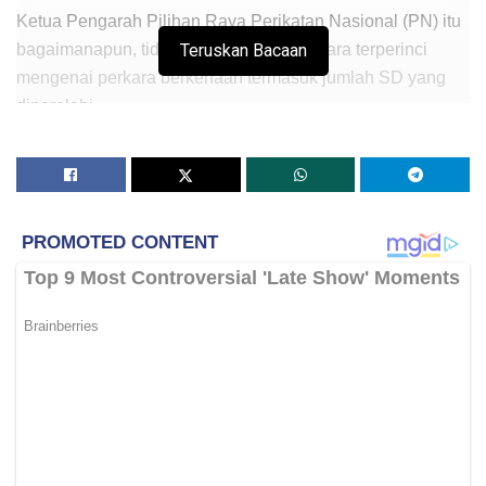
Ketua Pengarah Pilihan Raya Perikatan Nasional (PN) itu
bagaimanapun, tidak memaklumkan secara terperinci
Teruskan Bacaan
mengenai perkara berkenaan termasuk jumlah SD yang
diperolehi.
“Cukup sudah (jumlah SD) semua, tunggu hari sahaja,”
katanya ketika ditemui selepas Majlis Perasmian Program
Publisiti dan Penyertaan Awam Draf Rancangan Tempatan
Daerah Padang Terap di Dewan Tunku Putra di sini, hari
ini.
Beliau berkata demikian ketika diminta mengulas
mengenai SD bagi menjatuhkan kerajaan di bawah
pimpinan Perdana Menteri, Datuk Seri Anwar Ibrahim.
Semalam, media melaporkan Pejabat Ketua
Pembangkang menafikan dakwaan kononnya Yang di-
Pertuan Agong memberi perkenan kepada 118 Ahli