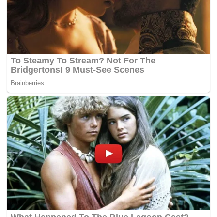
2022 di Litar Permotoran Drag Strip di Gong Badak, di sini,
hari ini.
Yang turut hadir, Menteri Besar Terengganu, Datuk Seri Dr
Ahmad Samsuri Mokhtar dan Setiausaha Kerajaan Negeri
Terengganu, Tengku Seri Bijaya Raja, Datuk Tengku Farok
Hussin Tengku Abdul Jalil.
Perdana Menteri juga menyeru golongan muda supaya
menyertai MyFit@Motorsports 2022 iaitu program
pembangunan permotoran peringkat akar umbi,
membabitkan pembangunan sukan motosikal dan kereta,
yang dianjurkan Kementerian Belia dan Sukan.
Ismail Sabri berkata, di bawah program itu, peserta
berpeluang mendapat pendidikan melalui latihan, kursus
dan klinik, sekali gus dapat mencungkil bakat atlet
permotoran negara bagi menyertai kejohanan serta