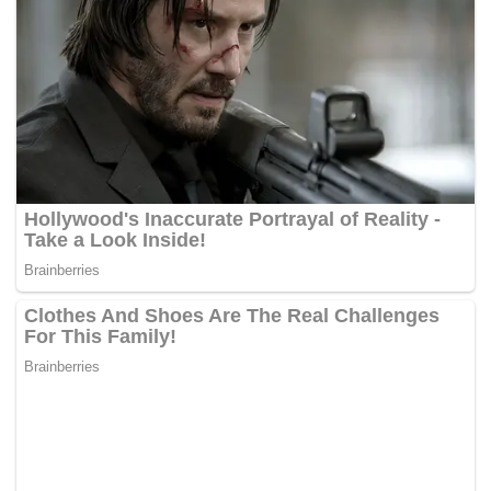
tahniah kepada semua pihak yang terbabit dalam
penganjuran Program RXZ Members 4.0 Tahun 2022,
yang menerima lebih 30,000 kunjungan peminat sukan
permotoran di seluruh negara itu.
Pada perhimpunan itu, penganjur turut menawarkan
hadiah utama cabutan bertuah iaitu sebuah motosikal
Yamaha R1 1000cc bernilai RM135,000 serta dua buah
Yamaha RXZ bernilai RM60,000.
-Berita Harian
Tags:
Kerajaan
Litar Lumba Drag
pm