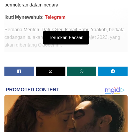
permotoran dalam negara.
Ikuti Mynewshub:
Telegram
Perdana Menteri, Datuk Seri Ismail Sabri Yaakob, berkata
cadangan itu akan dimasukkan dalam Bajet 2023, yang
Teruskan Bacaan
akan dibentang Oktober ini.
Beliau berkata, setakat ini, hanya terdapat dua litar drag
yang dibina iaitu di Terengganu dan Melaka.
“Apabila litar itu siap, ia akan memberi peluang kepada
belia untuk membabitkan diri dengan lebih serius dalam
sukan permotoran mengikut saluran yang betul.
“Perlumbaan drag mungkin tidak terlalu bahaya jika
dibandingkan dengan perlumbaan trek kerana ia hanya
memerlukan jalan yang lebih pendek dan lurus,” katanya
ketika merasmikan Program RXZ Members 4.0 Tahun