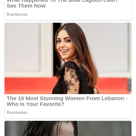
perlumbaan di peringkat negeri dan nasional.
Katanya, kerajaan akan sentiasa menyokong aktiviti kelab
permotoran, terutama dalam menjayakan program amal
bagi membantu rakyat yang ditimpa kesusahan seperti
dilanda banjir, bagi mengurangkan aktiviti tidak sihat di
jalanan.
“Pertubuhan berkaitan permotoran banyak melakukan
aktiviti amal. Ketika banjir banyak kelab motor terbabit
dengan kerja pembersihan rumah mangsa banjir.
“Mungkin boleh anjurkan (perhimpunan penunggang)
setiap tahun dan kerajaan boleh beri penajaan, dapat
ketengahkan minat anak-anak muda, dapat kurangkan
tanggapan negatif terhadap penunggang yang dikaitkan
dengan pelbagai nama seperti Mat Motor,” katanya.
Dalam pada itu, Perdana Menteri turut mengucapkan