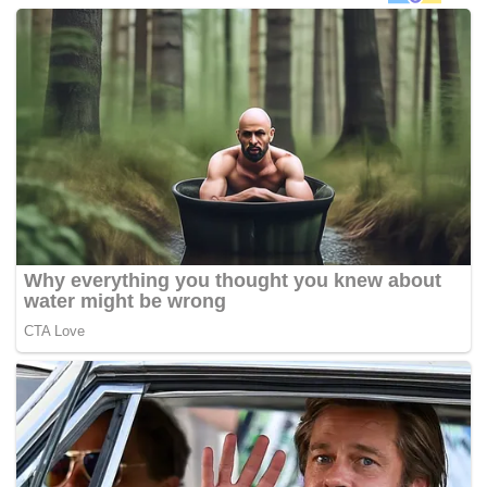
terus berbincang dengan Putin sekiranya serangan masih
berlaku.
“Tembakan meriam dan kereta kebal tidak boleh memaksa
kami atau menentukan masa depan Ukraine. Inilah apa
yang Rusia cuba lakukan apabila memulakan
peperangan,” kata Zelenskyy kepada saluran berita CBS
News dalam temu bual secara maya yang disiarkan
kelmarin.
Ketika ditanya oleh pengacara program berita, Face the
Nation itu mengenai sama ada beliau akan berpuas hati
terhadap syarat selain pengunduran penuh tentera Rusia ,
Zelenskyy berkata, pengunduran Moscow perlu menjadi
syarat utama.
“Itu adalah syarat minimum yang perlu dilakukan untuk
Moscow memulakan penamatan pencerobohan. Tentera
Rusia perlu berundur 100 peratus dan kembali ke