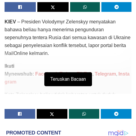
KIEV
– Presiden Volodymyr Zelenskyy menyatakan
bahawa beliau hanya menerima pengunduran
sepenuhnya tentera Rusia dari semua kawasan di Ukraine
sebagai penyelesaian konflik tersebut, lapor portal berita
MailOnline kelmarin.
Ikuti
Mynewshub:
Facebook
,
Twitter
,
TikTok
,
Telegram
,
Insta
Teruskan Bacaan
gram
Kata Zelenskyy, beliau tidak keberatan untuk duduk
berbincang dengan Presiden Vladimir Putin sekali lagi
selepas gencatan senjata dilaksanakan dan askar Kremlin
meninggalkan Ukraine.
Tambahnya, dunia tidak seharusnya mengharapkan beliau