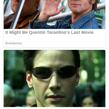
sempadan-sempadan mereka seperti sebelum serangan
bermula pada 24 Februari lalu,” ujarnya.
Tambah Zelenskyy, pengunduran askar Rusia akan
membuka jalan kepada perbincangan antara Kiev dan
Moscow, namun itu tidak bermaksud beliau terbuka untuk
berbincang sebelum langkah itu dilaksanakan.
“Pertama, gencatan senjata, kemudian barulah kita boleh
mengadakan mesyuarat dengan Putin jika mereka
mempunyai pendekatan yang berkesan. Mengapa perlu
ada pertumpahan darah?” tegasnya.
Dalam pada itu, Zelenskyy turut menyifatkan serangan
Rusia ke atas Ukraine sebagai pembunuhan beramai-
ramai selepas terdapat laporan mendakwa menemui kubur
besar yang menempatkan mayat 280 penduduk Ukraine di
bandar Bucha.