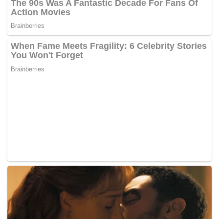
“Ini adalah pembunuhan beramai-ramai. Askar Rusia cuba
menghapuskan penduduk Ukraine,” katanya.
-Kosmo Online
Tags:
kompromi
Krisis Rusia-Ukraine
Rusia
Ukraine