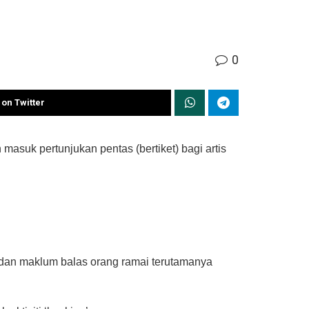
0
on Twitter
asuk pertunjukan pentas (bertiket) bagi artis
n dan maklum balas orang ramai terutamanya