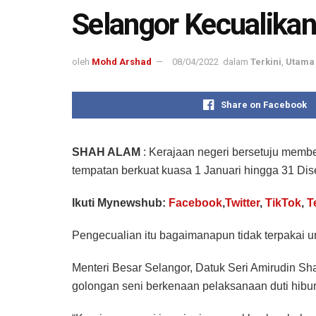
Selangor Kecualikan
oleh
Mohd Arshad
08/04/2022
dalam
Terkini
,
Utama 
Share on Facebook
SHAH ALAM
: Kerajaan negeri bersetuju member
tempatan berkuat kuasa 1 Januari hingga 31 Di
Ikuti Mynewshub:
Facebook
,
Twitter
,
TikTok
,
T
Pengecualian itu bagaimanapun tidak terpakai un
Menteri Besar Selangor, Datuk Seri Amirudin Sh
golongan seni berkenaan pelaksanaan duti hibur