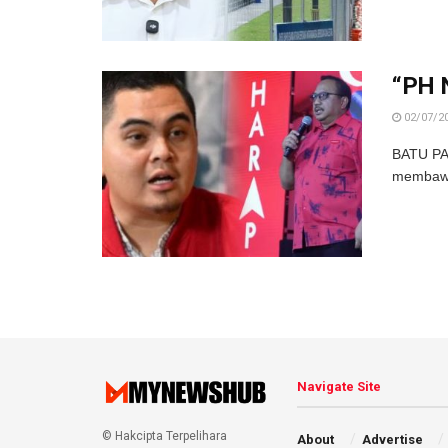
“PH 
02/07/2
BATU PA
membawa
Navigate Site
© Hakcipta Terpelihara
About
Advertise