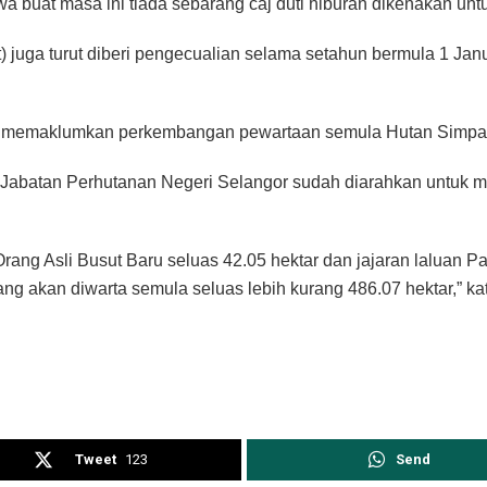
buat masa ini tiada sebarang caj duti hiburan dikenakan untuk 
ket) juga turut diberi pengecualian selama setahun bermula 1 J
in memaklumkan perkembangan pewartaan semula Hutan Simpan
n Jabatan Perhutanan Negeri Selangor sudah diarahkan untuk
g Asli Busut Baru seluas 42.05 hektar dan jajaran laluan Pa
ng akan diwarta semula seluas lebih kurang 486.07 hektar,” ka
Tweet
123
Send