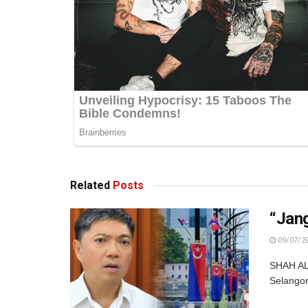
Related
Posts
“Jan
09/07/2
SHAH ALA
Selangor