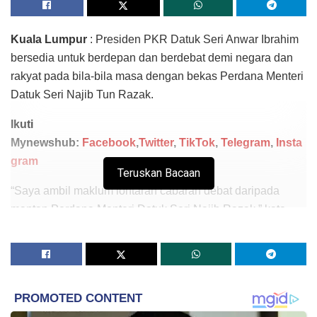
Kuala Lumpur
: Presiden PKR Datuk Seri Anwar Ibrahim
bersedia untuk berdepan dan berdebat demi negara dan
rakyat pada bila-bila masa dengan bekas Perdana Menteri
Datuk Seri Najib Tun Razak.
Ikuti
Mynewshub:
Facebook
,
Twitter
,
TikTok
,
Telegram
,
Insta
gram
Teruskan Bacaan
“Saya ambil maklum lontaran cabaran debat daripada
mantan Perdana Menteri Datuk Seri Najib Razak,” kata
Anwar menerusi satu hantaran di akaun Facebook
rasminya, hari ini.
Ahli Parlimen Port Dickson itu berkata, sikapnya jelas dan
tidak berganjak sejak lebih 10 tahun lalu kerana beliau
pernah melontarkan cabaran yang sama kepada Najib