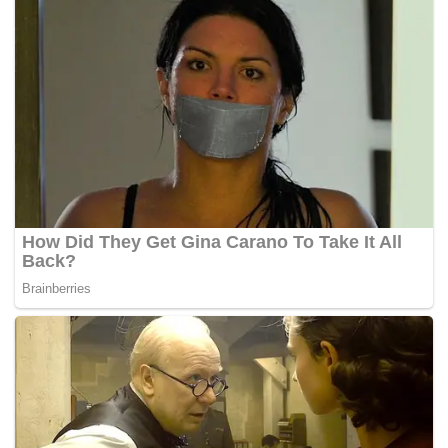
tetapi tidak bersahut.
“Beliau (Najib) kini memilih mencabar saya di awal
Ramadan setelah gagal menjawab sanggahan saudara
Rafizi Ramli mengenai kemelut bail-out Sapura dalam
keadaan rakyat miskin dan peniaga kecil yang tidak
terbela,” kata Anwar.
Semalam, dilaporkan Najib menyahut cabaran debat
bekas Ahli Parlimen Pandan Mohd Rafizi Ramli tetapi ia
juga perlu disertai Anwar.
Rafizi sebelum ini, mencabar Najib berdebat mengenai isu
syarikat Sapura Energy Bhd (SEB).
-Harian Metro
Tags:
Anwar Ibrahim
debat
Isu Sapura
najib
Sapura