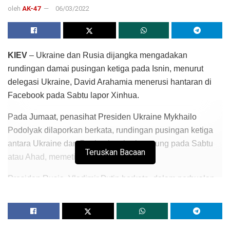
oleh
AK-47
06/03/2022
KIEV
– Ukraine dan Rusia dijangka mengadakan
rundingan damai pusingan ketiga pada Isnin, menurut
delegasi Ukraine, David Arahamia menerusi hantaran di
Facebook pada Sabtu lapor Xinhua.
Pada Jumaat, penasihat Presiden Ukraine Mykhailo
Podolyak dilaporkan berkata, rundingan pusingan ketiga
antara Ukraine dan Rusia akan berlangsung pada Sabtu
Teruskan Bacaan
atau Ahad, memetik media tempatan.
Presiden Rusia, Vladimir Putin berkata, dalam perbualan
telefon dengan Canselor Jerman, Olaf Scholz pada
Jumaat, Rusia terbuka untuk berdialog dengan Ukraine.
Beliau berharap Kiev akan mengambil pendirian yang