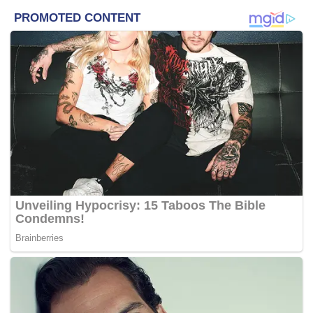
munasabah dan konstruktif semasa rundingan pusingan
ketiga itu.
Ukraine dan Rusia sebelum ini sudah mengadakan dua
kali rundingan iaitu pada 28 Februari dan 3 Mac.
-Sinar Harian
Tags:
Krisis Rusia-Ukraine
Rundingan