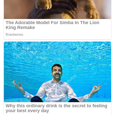
Tags:
bandar Slavutych
Loji nuklear Chernobyl
Rusia