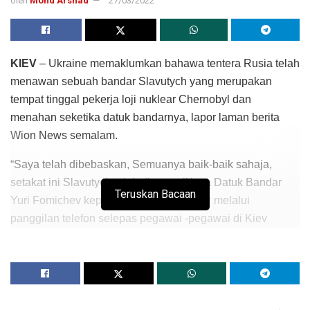
oleh
Mohd Arshad
27/03/2022
KIEV
– Ukraine memaklumkan bahawa tentera Rusia telah
menawan sebuah bandar Slavutych yang merupakan
tempat tinggal pekerja loji nuklear Chernobyl dan
menahan seketika datuk bandarnya, lapor laman berita
Wion News semalam.
“Saya telah dibebaskan, Semuanya baik-baik sahaja,
setakat ini Slavutych telah ditawan,’’ kata Datuk Bandar
Teruskan Bacaan
Yuri Fomichev kepada agensi berita AFP melalui
panggilan telefon selepas pegawai -pegawai di Kiev
mengumumkan penahanannya.
Terdahulu, Kiev memaklumkan bahawa tentera Rusia telah
memasuki bandar Slavutych.