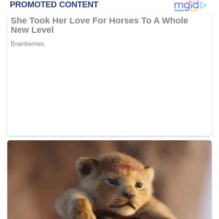
Kira-kira 25,000 orang dilaporkan tinggal di bandar itu
yang terletak 160 kilometer ke utara Kiev. Ia dibina selepas
kemalangan loji tenaga nuklear Chernobyl berlaku pada
1986.
Tapak loji nuklear Chernobyl diambil alih oleh Rusia dalam
serangan pada 24 Februari lalu pada hari sama Moscow
melancarkan pencerobohan ke atas Ukraine.
Agensi Tenaga Atom Antarabangsa (IAEA) menyatakan
kebimbangan pada Khamis lalu selepas Ukraine
memaklumkan bahawa Rusia terus membedil bandar
Slavutych.
Kira-kira 100 juruteknik Ukraine terus menjalankan operasi
harian di tapak radioaktif itu selama hampir empat minggu
tanpa penggiliran.
Kosmo-