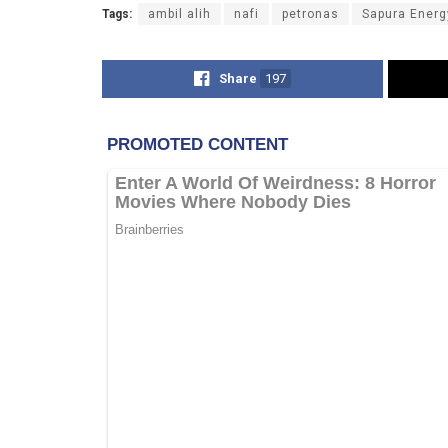
Tags:
ambil alih
nafi
petronas
Sapura Energ
Share
197