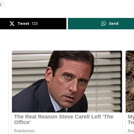
y
Tweet
123
Send