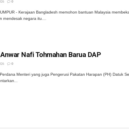
026
0
UMPUR - Kerajaan Bangladesh memohon bantuan Malaysia membekalk
n mendesak negara itu....
Anwar Nafi Tohmahan Barua DAP
026
0
Perdana Menteri yang juga Pengerusi Pakatan Harapan (PH) Datuk S
ntarkan...