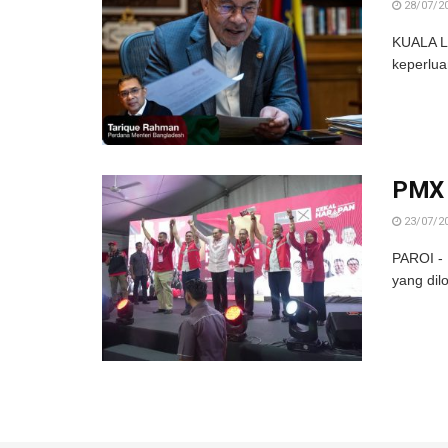
28/07/2
KUALA L
keperlua
PMX 
23/07/2
PAROI - 
yang dilo