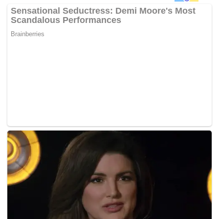
yang juga komposer muzik menanam pokok ganja
terbongkar selepas kediamannya diserbu polis.
Dalam serbuan pada 5.30 petang, polis menemui 17 pokok
dalam pasu disyaki ganja di salah sebuah bilik, balkoni
rumah dan dalam almari baju.
Mohamad Fakhrudin sebelum ini dilaporkan berkata, polis
turut menemui dua plastik berisi ketulan mampat daun
kering disyaki ganja seberat 214 gram, cecair pemusnah
serangga, alat pengukur kandungan PH air, alat penyukat
suhu, lampu, alat menyiram tanaman dan alat
pengudaraan.
Siasatan polis mendapati, pokok ganja yang ditemui itu
adalah untuk kegunaannya sendiri.
-Berita Harian