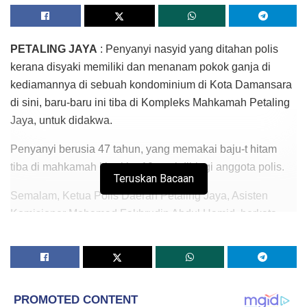
PETALING JAYA
: Penyanyi nasyid yang ditahan polis
kerana disyaki memiliki dan menanam pokok ganja di
kediamannya di sebuah kondominium di Kota Damansara
di sini, baru-baru ini tiba di Kompleks Mahkamah Petaling
Jaya, untuk didakwa.
Penyanyi berusia 47 tahun, yang memakai baju-t hitam
tiba di mahkamah kira-kira 10 pagi diiringi anggota polis.
Teruskan Bacaan
Semalam, Ketua Polis Daerah Petaling Jaya, Asisten
Komisioner Mohamad Fakhrudin Abdul Hamid, berkata
penyanyi terbabit akan didakwa atas dua pertuduhan
mengikut Seksyen 39B dan 6B Akta Dadah Berbahaya
1952.
Media sebelum ini melaporkan, kegiatan penyanyi nasyid